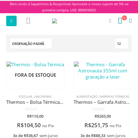
Bem vindo à Sapatinhos & Roupinhas! Aproveite o nosso cupom de 5% na
primeira compra. USE: BEMVINDO
0
FORA DE ESTOQUE
ESCOLAR
,
LANCHEIRAS
ALIMENTAÇÃO
,
GARRAFAS TÉRMICAS
Thermos – Bolsa Térmica Arco-Íris
Thermos – Garrafa Astronauta 355ml com gravação a laser
0
de 5
0
de 5
R$
110,00
R$
265,00
R$
104,50
R$
251,75
no Pix
no Pix
3x de
R$
36,67
sem juros
3x de
R$
88,33
sem juros