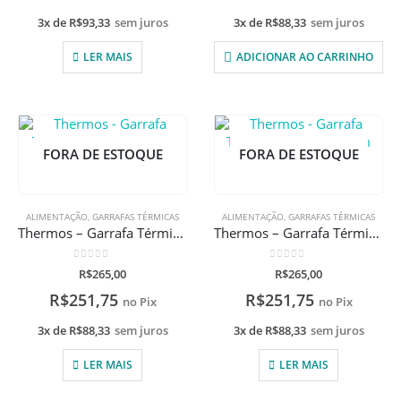
3x de
R$
93,33
sem juros
3x de
R$
88,33
sem juros
LER MAIS
ADICIONAR AO CARRINHO
FORA DE ESTOQUE
FORA DE ESTOQUE
ALIMENTAÇÃO
,
GARRAFAS TÉRMICAS
ALIMENTAÇÃO
,
GARRAFAS TÉRMICAS
Thermos – Garrafa Térmica Tubarões com gravação a laser
Thermos – Garrafa Térmica Unicórnio com gravação a laser
0
de 5
0
de 5
R$
265,00
R$
265,00
R$
251,75
R$
251,75
no Pix
no Pix
3x de
R$
88,33
sem juros
3x de
R$
88,33
sem juros
LER MAIS
LER MAIS