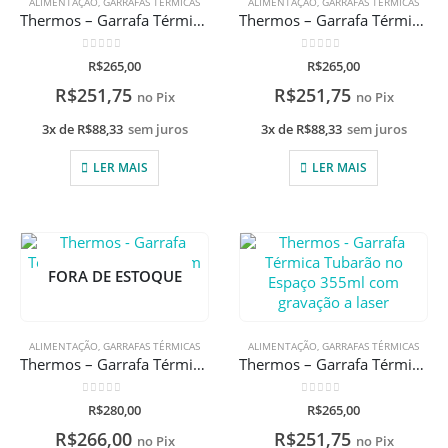
ALIMENTAÇÃO
,
GARRAFAS TÉRMICAS
ALIMENTAÇÃO
,
GARRAFAS TÉRMICAS
Thermos – Garrafa Térmica Flores com gravação a laser
Thermos – Garrafa Térmica Futebol 355ml com gravação a laser
0
de 5
0
de 5
R$
265,00
R$
265,00
R$
251,75
R$
251,75
no Pix
no Pix
3x de
R$
88,33
sem juros
3x de
R$
88,33
sem juros
LER MAIS
LER MAIS
FORA DE ESTOQUE
ALIMENTAÇÃO
,
GARRAFAS TÉRMICAS
ALIMENTAÇÃO
,
GARRAFAS TÉRMICAS
Thermos – Garrafa Térmica Lilás 470ml com gravação a laser
Thermos – Garrafa Térmica Tubarão no Espaço 355ml com gravação a laser
0
de 5
0
de 5
R$
280,00
R$
265,00
R$
266,00
R$
251,75
no Pix
no Pix