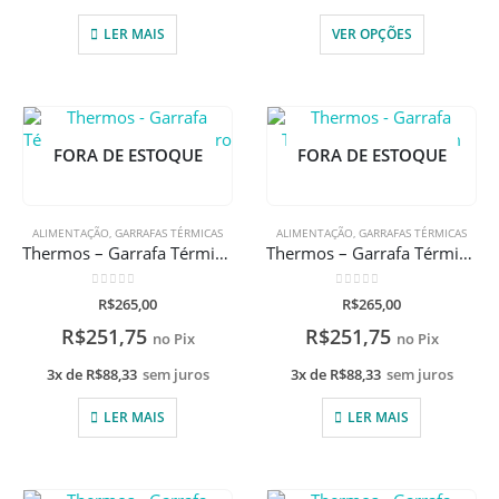
LER MAIS
VER OPÇÕES
FORA DE ESTOQUE
FORA DE ESTOQUE
ALIMENTAÇÃO
,
GARRAFAS TÉRMICAS
ALIMENTAÇÃO
,
GARRAFAS TÉRMICAS
Thermos – Garrafa Térmica 355ml Dinossauro com gravação a laser
Thermos – Garrafa Térmica Borboleta com gravação a laser
0
de 5
0
de 5
R$
265,00
R$
265,00
R$
251,75
R$
251,75
no Pix
no Pix
3x de
R$
88,33
sem juros
3x de
R$
88,33
sem juros
LER MAIS
LER MAIS