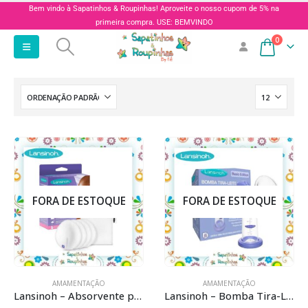
Bem vindo à Sapatinhos & Roupinhas! Aproveite o nosso cupom de 5% na
primeira compra. USE: BEMVINDO
0
FORA DE ESTOQUE
FORA DE ESTOQUE
AMAMENTAÇÃO
AMAMENTAÇÃO
Lansinoh – Absorvente para seios lavável
Lansinoh – Bomba Tira-Leite manual