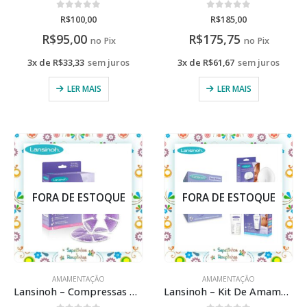
0
de 5
0
de 5
R$
100,00
R$
185,00
R$
95,00
R$
175,75
no Pix
no Pix
3x de
R$
33,33
sem juros
3x de
R$
61,67
sem juros
LER MAIS
LER MAIS
FORA DE ESTOQUE
FORA DE ESTOQUE
AMAMENTAÇÃO
AMAMENTAÇÃO
Lansinoh – Compressas para seios 3 em 1
Lansinoh – Kit De Amamentação