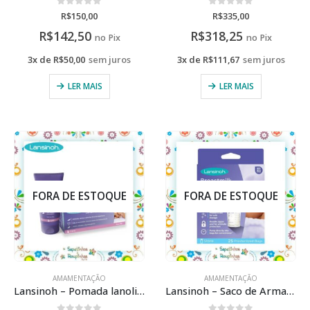
0
de 5
0
de 5
R$
150,00
R$
335,00
R$
142,50
R$
318,25
no Pix
no Pix
3x de
R$
50,00
sem juros
3x de
R$
111,67
sem juros
LER MAIS
LER MAIS
FORA DE ESTOQUE
FORA DE ESTOQUE
AMAMENTAÇÃO
AMAMENTAÇÃO
Lansinoh – Pomada lanolina HPA 30g
Lansinoh – Saco de Armazenamento de Leite – 25 unidades