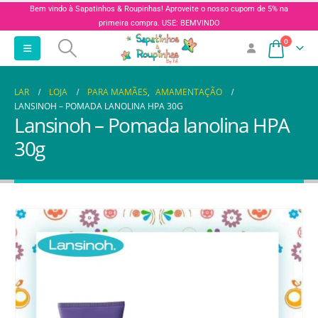
Bem vindo à Sapatinhos & Roupinhas! Aproveite o nosso cupom de 5% na
primeira compra. USE: BEMVINDO
0
LAR
LOJA
PARA MAMÃES
,
AMAMENTAÇÃO
LANSINOH – POMADA LANOLINA HPA 30G
Lansinoh – Pomada lanolina HPA
30g