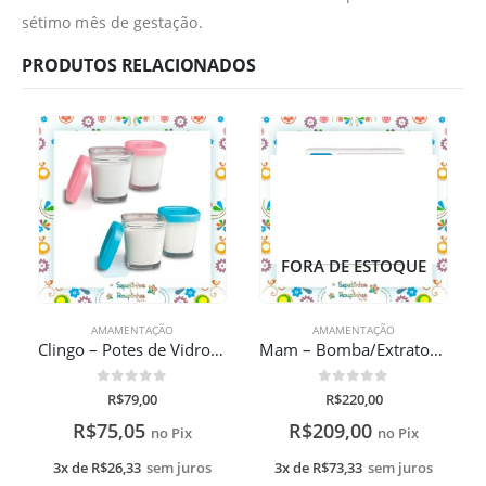
sétimo mês de gestação.
PRODUTOS RELACIONADOS
FORA DE ESTOQUE
AMAMENTAÇÃO
AMAMENTAÇÃO
Clingo – Potes de Vidro Para Armazenamento de Leite Materno
Mam – Bomba/Extrator de leite Manual Breast Pump
0
de 5
0
de 5
R$
79,00
R$
220,00
R$
75,05
R$
209,00
no Pix
no Pix
3x de
R$
26,33
sem juros
3x de
R$
73,33
sem juros