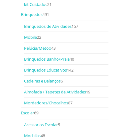
kit Cuidados
21
Brinquedos
491
Brinquedos de Atividades
157
Móbile
22
Pelúcia/Metoo
43
Brinquedos Banho/Praia
40
Brinquedos Educativos
142
Cadeiras e Balanços
6
Almofada / Tapetes de Atividades
19
Mordedores/Chocalhos
87
Escolar
69
Acessorios Escolar
5
Mochilas
48