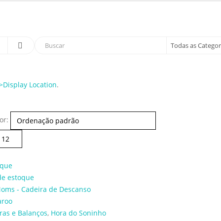
sso cupom de 5% na primeira compra. USE: BEMVINDO
Display Location
.
or:
aque
de estoque
ras e Balanços
,
Hora do Soninho