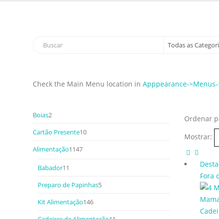
Bem vindo à Sapatinhos & Roupinhas! Aproveite o no
Check the Main Menu location in
Apppearance->Menus->
Boias
2
Ordenar p
Cartão Presente
10
Mostrar:
Alimentação
1147
Dest
Babador
11
Fora 
Preparo de Papinhas
5
Kit Alimentação
146
Cadei