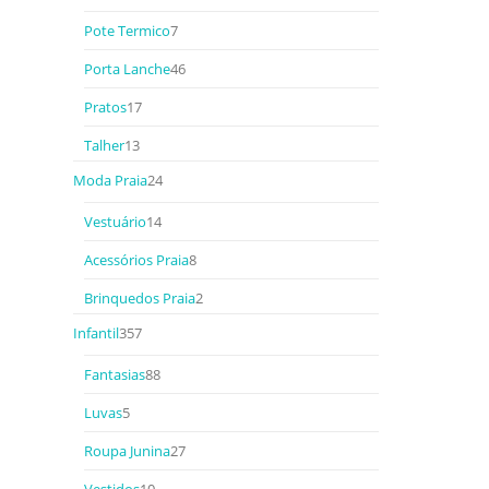
Pote Termico
7
Porta Lanche
46
Pratos
17
Talher
13
Moda Praia
24
Vestuário
14
Acessórios Praia
8
Brinquedos Praia
2
Infantil
357
Fantasias
88
Luvas
5
Roupa Junina
27