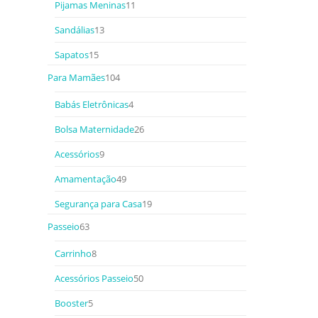
Pijamas Meninas
11
Sandálias
13
Sapatos
15
Para Mamães
104
Babás Eletrônicas
4
Bolsa Maternidade
26
Acessórios
9
Amamentação
49
Segurança para Casa
19
Passeio
63
Carrinho
8
Acessórios Passeio
50
Booster
5