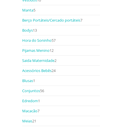
Vestidos
10
Manta
5
Berço Portáteis/Cercado portáteis
7
Bodys
13
Hora do Soninho
57
Pijamas Menino
12
Saida Maternidade
2
Acessórios Bebês
24
Blusas
1
Conjuntos
56
Edredom
1
Macacão
7
Meias
21