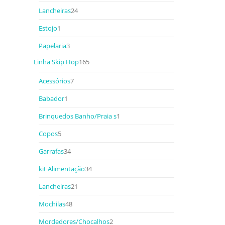
Lancheiras
24
Estojo
1
Papelaria
3
Linha Skip Hop
165
Acessórios
7
Babador
1
Brinquedos Banho/Praia s
1
Copos
5
Garrafas
34
kit Alimentação
34
Lancheiras
21
Mochilas
48
Mordedores/Chocalhos
2