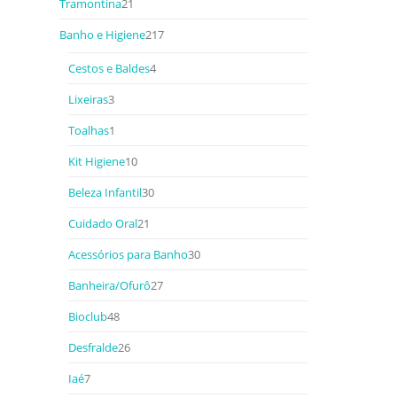
Tramontina
21
Banho e Higiene
217
Cestos e Baldes
4
Lixeiras
3
Toalhas
1
Kit Higiene
10
Beleza Infantil
30
Cuidado Oral
21
Acessórios para Banho
30
Banheira/Ofurô
27
Bioclub
48
Desfralde
26
Iaé
7