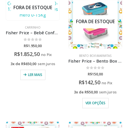
FORA DE ESTOQUE
FORA DE ESTOQUE
CARRINHO
Fisher Price – Bebê Conforto Heritage Fix 0-13Kg e Carrinho Moisés Hero 0-15Kg
0
de 5
R$
1.950,00
R$
1.852,50
no Pix
BENTO BOX\MARMITAS
Fisher Price – Bento Box Aço Inox Hot & Cold Com Gravação A Laser
3x de
R$
650,00
sem juros
0
de 5
R$
150,00
LER MAIS
R$
142,50
no Pix
3x de
R$
50,00
sem juros
VER OPÇÕES