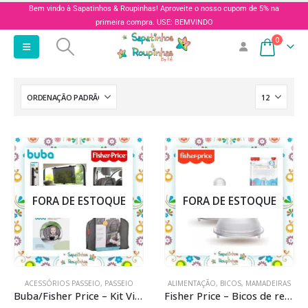
Bem vindo à Sapatinhos & Roupinhas! Aproveite o nosso cupom de 5% na
primeira compra. USE: BEMVINDO
0
FORA DE ESTOQUE
FORA DE ESTOQUE
ACESSÓRIOS PASSEIO
,
PASSEIO
ALIMENTAÇÃO
,
BICOS
,
MAMADEIRAS
Buba/Fisher Price – Kit Viagem
Fisher Price – Bicos de reposição First Moments