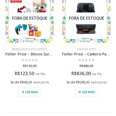
FORA DE ESTOQUE
FORA DE ESTOQUE
BRINQUEDOS EDUCATIVOS
CADEIRA AUTO
Fisher Price – Blocos Surpresa Zebra
Fisher Price – Cadeira Para Auto
0
de 5
0
de 5
R$
130,00
R$
880,00
R$
123,50
R$
836,00
no Pix
no Pix
3x de
R$
43,33
sem juros
3x de
R$
293,33
sem juros
LER MAIS
LER MAIS