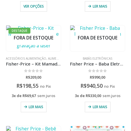
VER OPÇÕES
LER MAIS
DESTAQUE
FORA DE ESTOQUE
FORA DE ESTOQUE
ACESSÓRIOS ALIMENTAÇÃO
,
ALIMENTAÇÃO
,
CHUPETAS
BABÁS ELETRÔNICAS
,
MAMADEIRAS
Fisher-Price – Kit Mamadeiras, Chupeta e Porta Chupetas com gravação a laser
Fisher Price – Baba Eletronica Digital Com Camera
0
de 5
0
de 5
R$
209,00
R$
990,00
R$
198,55
R$
940,50
no Pix
no Pix
3x de
R$
69,67
sem juros
3x de
R$
330,00
sem juros
LER MAIS
LER MAIS