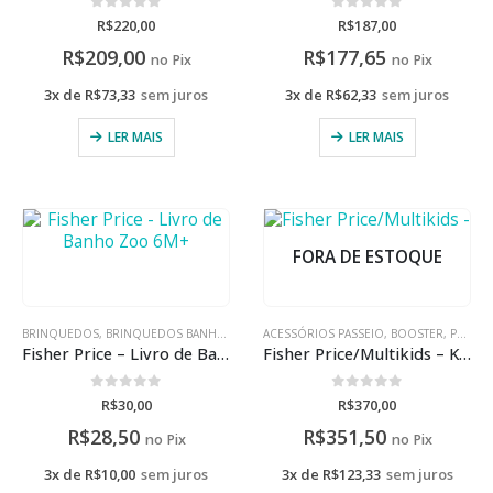
0
de 5
0
de 5
R$
220,00
R$
187,00
R$
209,00
R$
177,65
no Pix
no Pix
3x de
R$
73,33
sem juros
3x de
R$
62,33
sem juros
LER MAIS
LER MAIS
FORA DE ESTOQUE
BRINQUEDOS
,
BRINQUEDOS BANHO/PRAIA
ACESSÓRIOS PASSEIO
,
BOOSTER
,
PASSEIO
Fisher Price – Livro de Banho Zoo 6M+
Fisher Price/Multikids – Kit Viagem
0
de 5
0
de 5
R$
30,00
R$
370,00
R$
28,50
R$
351,50
no Pix
no Pix
3x de
R$
10,00
sem juros
3x de
R$
123,33
sem juros