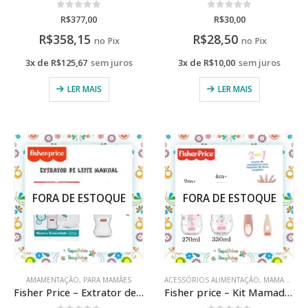
0
de 5
0
de 5
R$
377,00
R$
30,00
R$
358,15
R$
28,50
no Pix
no Pix
3x de
R$
125,67
sem juros
3x de
R$
10,00
sem juros
LER MAIS
LER MAIS
FORA DE ESTOQUE
FORA DE ESTOQUE
AMAMENTAÇÃO
,
PARA MAMÃES
ACESSÓRIOS ALIMENTAÇÃO
,
MAMADEIRAS
Fisher Price – Extrator de Leite Manual
Fisher price – Kit Mamadeiras e Escova de Limpeza