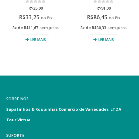
0
de 5
0
de 5
R$
91,00
R$
95,00
R$
86,45
R$
90,25
no Pix
no Pix
3x de
R$
30,33
sem juros
3x de
R$
31,67
sem juros
LER MAIS
ADICIONAR AO CARRINHO
SOBRE NÓS
Sapatinhos & Roupinhas Comercio de Variedades LTDA
Tour Virtual
SUPORTE