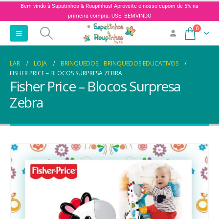
Bem vindo à Sapatinhos & Roupinhas! Aproveite o nosso cupom de 5% na
primeira compra. USE: BEMVINDO
0
LAR
LOJA
BRINQUEDOS
,
BRINQUEDOS EDUCATIVOS
FISHER PRICE – BLOCOS SURPRESA ZEBRA
Fisher Price – Blocos Surpresa
Zebra