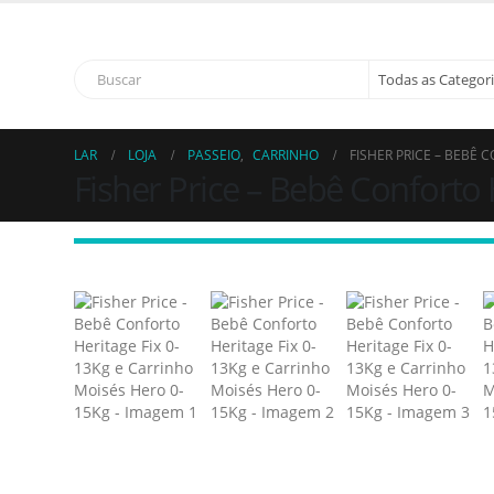
Bem vindo 
LAR
LOJA
PASSEIO
,
CARRINHO
FISHER PRICE – BEBÊ 
Fisher Price – Bebê Conforto