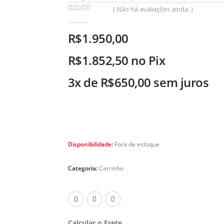
( Não há avaliações ainda. )
0
de 5
R$
1.950,00
R$
1.852,50
no Pix
3x de
R$
650,00
sem juros
Disponibilidade:
Fora de estoque
Categoria:
Carrinho
Calcular o Frete