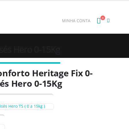
E: BEMVINDO
0
MINHA CONTA
isés Hero 0-15Kg
onforto Heritage Fix 0-
és Hero 0-15Kg
és Hero TS ( 0 a 15kg )