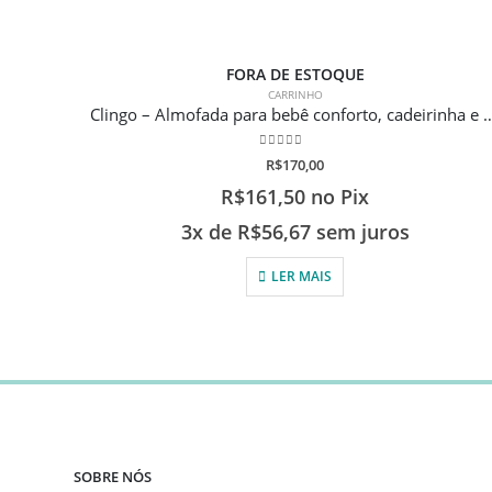
FORA DE ESTOQUE
CARRINHO
Clingo – Almofada para bebê conforto, cadeir
0
de 5
R$
170,00
R$
161,50
no Pix
3x de
R$
56,67
sem juros
LER MAIS
SOBRE NÓS