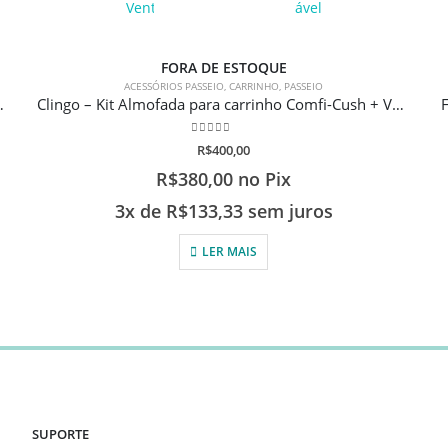
FORA DE ESTOQUE
ACESSÓRIOS PASSEIO
,
CARRINHO
,
PASSEIO
inha e carrinho de bebê
Clingo – Kit Almofada para carrinho Comfi-Cush + Ventilador Portátil Articulável
0
de 5
R$
400,00
R$
380,00
no Pix
3x de
R$
133,33
sem juros
LER MAIS
SUPORTE