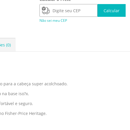
Calcular
Não sei meu CEP
es (0)
io para a cabeça super acolchoado.
o na base iso?x.
ortável e seguro.
o Fisher-Price Heritage.