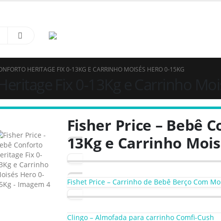
à Sapatinhos & Roupinhas! Aproveite o nosso cupom de 5% na primeira compra. US
CONFORTO HERITAGE FIX 0-13KG E CARRINHO MOISÉS HERO 0-15KG
 Heritage Fix 0-13Kg e Carrinho Mo
Fisher Price – Bebê C
13Kg e Carrinho Mois
Fishet Price – Carrinho de Bebê Berço Com Mois
Clingo – Almofada para carrinho Comfi-Cush