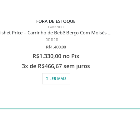
-1
FORA DE ESTOQUE
CARRINHO
Fishet Price – Carrinho de Bebê Berço Com Moisés Hero TS ( 0 a 15kg )
0
de 5
R$
1.400,00
R$
1.330,00
no Pix
3x de
R$
466,67
sem juros
LER MAIS