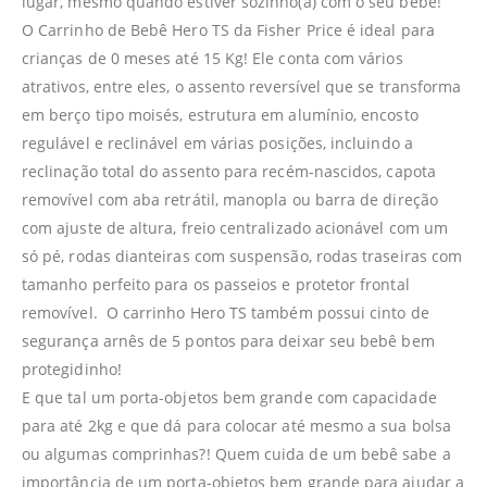
lugar, mesmo quando estiver sozinho(a) com o seu bebê!
O Carrinho de Bebê Hero TS da Fisher Price é ideal para
crianças de 0 meses até 15 Kg! Ele conta com vários
atrativos, entre eles, o assento reversível que se transforma
em berço tipo moisés, estrutura em alumínio, encosto
regulável e reclinável em várias posições, incluindo a
reclinação total do assento para recém-nascidos, capota
removível com aba retrátil, manopla ou barra de direção
com ajuste de altura, freio centralizado acionável com um
só pé, rodas dianteiras com suspensão, rodas traseiras com
tamanho perfeito para os passeios e protetor frontal
removível. O carrinho Hero TS também possui cinto de
segurança arnês de 5 pontos para deixar seu bebê bem
protegidinho!
E que tal um porta-objetos bem grande com capacidade
para até 2kg e que dá para colocar até mesmo a sua bolsa
ou algumas comprinhas?! Quem cuida de um bebê sabe a
importância de um porta-objetos bem grande para ajudar a