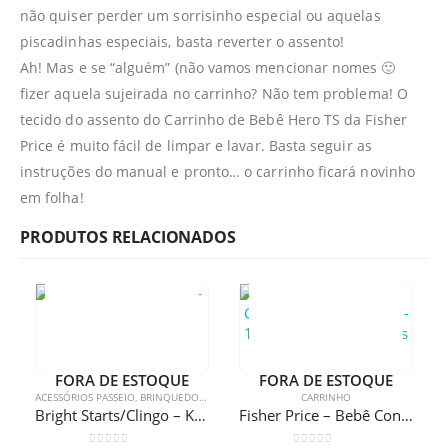
não quiser perder um sorrisinho especial ou aquelas
piscadinhas especiais, basta reverter o assento!
Ah! Mas e se “alguém” (não vamos mencionar nomes 🙂
fizer aquela sujeirada no carrinho? Não tem problema! O
tecido do assento do Carrinho de Bebê Hero TS da Fisher
Price é muito fácil de limpar e lavar. Basta seguir as
instruções do manual e pronto… o carrinho ficará novinho
em folha!
PRODUTOS RELACIONADOS
FORA DE ESTOQUE
FORA DE ESTOQUE
ACESSÓRIOS PASSEIO
,
BRINQUEDOS
,
CARRINHO
,
MÓBILE
,
CARRINHO
PASSEIO
Bright Starts/Clingo – Kit Hora do Passeio
Fisher Price – Bebê Conforto Heritage Fix 0-13Kg e Carrinho Moisés Hero 0-15Kg