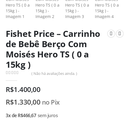
Fishet Price – Carrinho
de Bebê Berço Com
Moisés Hero TS ( 0 a
15kg )
( Não há avaliações ainda. )
0
de 5
R$
1.400,00
R$
1.330,00
no Pix
3x de
R$
466,67
sem juros