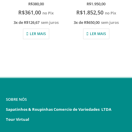
0
de 5
0
de 5
R$
380,00
R$
1.950,00
R$
361,00
R$
1.852,50
no Pix
no Pix
3x de
R$
126,67
sem juros
3x de
R$
650,00
sem juros
LER MAIS
LER MAIS
SOBRE NÓS
Sapatinhos & Roupinhas Comercio de Variedades LTDA
Tour Virtual