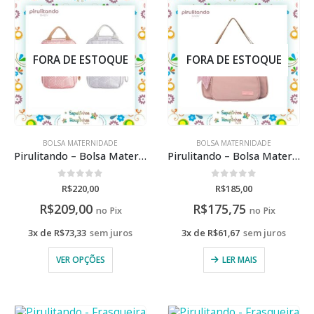
FORA DE ESTOQUE
FORA DE ESTOQUE
BOLSA MATERNIDADE
BOLSA MATERNIDADE
Pirulitando – Bolsa Maternidade Média Coleção Esperança
Pirulitando – Bolsa Maternidade Média Encanto
0
de 5
0
de 5
R$
220,00
R$
185,00
R$
209,00
R$
175,75
no Pix
no Pix
3x de
R$
73,33
sem juros
3x de
R$
61,67
sem juros
VER OPÇÕES
LER MAIS