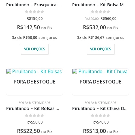
Pirulitando – Frasqueira Térmica Tiracolo Encanto
Pirulitando – Kit Bolsa Maternidade média e Bolsa Maternidade Grande
0
de 5
0
de 5
R$
150,00
R$
560,00
R$
620,00
R$
142,50
R$
532,00
no Pix
no Pix
3x de
R$
50,00
sem juros
3x de
R$
186,67
sem juros
VER OPÇÕES
VER OPÇÕES
FORA DE ESTOQUE
FORA DE ESTOQUE
BOLSA MATERNIDADE
BOLSA MATERNIDADE
Pirulitando – Kit Bolsas Maternidade Petit
Pirulitando – Kit Chuva De Amor
0
de 5
0
de 5
R$
550,00
R$
540,00
R$
522,50
R$
513,00
no Pix
no Pix