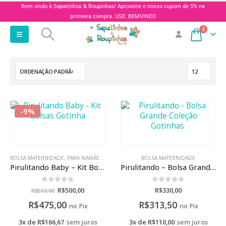
Bem vindo à Sapatinhos & Roupinhas! Aproveite o nosso cupom de 5% na
primeira compra. USE: BEMVINDO
0
-9%
BOLSA MATERNIDADE
,
PARA MAMÃES
,
PROMOÇÕES
BOLSA MATERNIDADE
Pirulitando Baby – Kit Bolsas Gotinha
Pirulitando – Bolsa Grande Coleção Gotinhas
0
de 5
0
de 5
R$
500,00
R$
330,00
R$
550,00
R$
475,00
R$
313,50
no Pix
no Pix
3x de
R$
166,67
sem juros
3x de
R$
110,00
sem juros