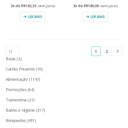
3x de
R$
183,33
sem juros
3x de
R$
180,00
sem juros
LER MAIS
LER MAIS
1
2
Boias
2
Cartão Presente
10
Alimentação
1147
Promoções
64
Tramontina
21
Banho e Higiene
217
Brinquedos
491