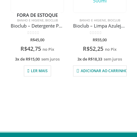
FORA DE ESTOQUE
BANHO E HIGIENE
,
BIOCLUB
BANHO E HIGIENE
,
BIOCLUB
Bioclub – Detergente Pré Lavagem Xô Manchinhas 500ml
Bioclub – Limpa Azulejos e Banheirinhas 500ml
0
de 5
0
de 5
R$
45,00
R$
55,00
R$
42,75
R$
52,25
no Pix
no Pix
3x de
R$
15,00
sem juros
3x de
R$
18,33
sem juros
LER MAIS
ADICIONAR AO CARRINHO