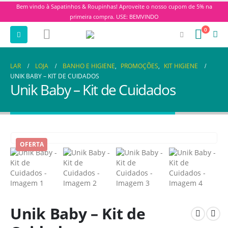
Bem vindo à Sapatinhos & Roupinhas! Aproveite o nosso cupom de 5% na
primeira compra. USE: BEMVINDO
0
LAR
LOJA
BANHO E HIGIENE
,
PROMOÇÕES
,
KIT HIGIENE
UNIK BABY – KIT DE CUIDADOS
Unik Baby – Kit de Cuidados
OFERTA
Unik Baby – Kit de