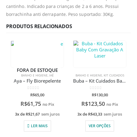
cantinho. Indicado para crianças de 2 a 6 anos. Possui
borrachinha anti derrapante. Peso suportado: 30Kg.
PRODUTOS RELACIONADOS
FORA DE ESTOQUE
BANHO E HIGIENE
,
IAÉ
BANHO E HIGIENE
,
KIT CUIDADOS
Aya – Fly Biorepelente
Buba – Kit Cuidados Baby Com Gravação A Laser
0
de 5
0
de 5
R$
65,00
R$
130,00
R$
61,75
R$
123,50
no Pix
no Pix
3x de
R$
21,67
sem juros
3x de
R$
43,33
sem juros
LER MAIS
VER OPÇÕES