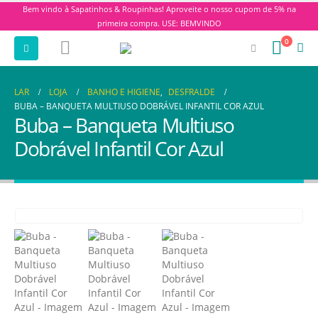
Bem vindo à Sapatinhos & Roupinhas! Aproveite o nosso cupom de 5% na
primeira compra. USE: BEMVINDO
0
LAR
LOJA
BANHO E HIGIENE
,
DESFRALDE
BUBA – BANQUETA MULTIUSO DOBRÁVEL INFANTIL COR AZUL
Buba – Banqueta Multiuso
Dobrável Infantil Cor Azul