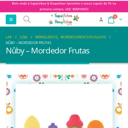
Bem vindo à Sapatinhos & Roupinhas! Aproveite o nosso cupom de 5% na
primeira compra. USE: BEMVINDO
0
LAR
LOJA
BRINQUEDOS
,
MORDEDORES/CHOCALHOS
NÛBY – MORDEDOR FRUTAS
Nûby – Mordedor Frutas