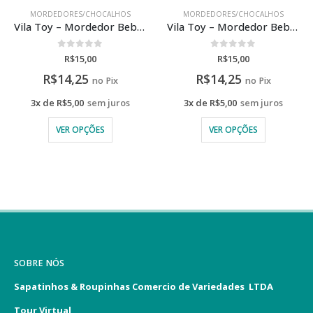
MORDEDORES/CHOCALHOS
MORDEDORES/CHOCALHOS
Vila Toy – Mordedor Bebê Tartaruga
Vila Toy – Mordedor Bebê Caranguejo
0
de 5
0
de 5
R$
15,00
R$
15,00
R$
14,25
R$
14,25
no Pix
no Pix
3x de
R$
5,00
sem juros
3x de
R$
5,00
sem juros
VER OPÇÕES
VER OPÇÕES
SOBRE NÓS
Sapatinhos & Roupinhas Comercio de Variedades LTDA
Tour Virtual