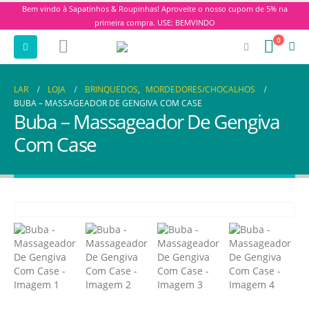
Bem vindo à Sapatinhos & Roupinhas! Aproveite o nosso cupom de 5% na
primeira compra. USE: BEMVINDO
0
LAR
LOJA
BRINQUEDOS
,
MORDEDORES/CHOCALHOS
BUBA – MASSAGEADOR DE GENGIVA COM CASE
Buba – Massageador De Gengiva
Com Case