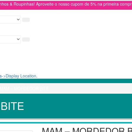
inhos & Roupinhas! Aproveite o nosso cupom de 5% na primeira com
->Display Location
.
MAM – MORDEDOR BITE
BITE
MAM – MORDEDOR B