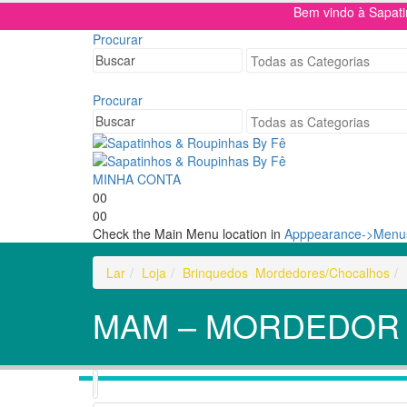
Bem vindo à Sapat
Procurar
Procurar
MINHA CONTA
0
0
0
0
Check the Main Menu location in
Apppearance->Menus
Lar
Loja
Brinquedos
,
Mordedores/Chocalhos
MAM – MORDEDOR 