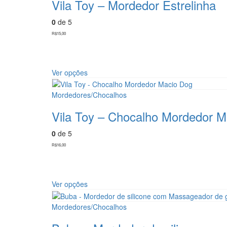
variantes.
Vila Toy – Mordedor Estrelinha
As
opções
0
de 5
podem
R$
15,00
ser
escolhidas
na
página
Este
Ver opções
do
produto
produto
tem
Mordedores/Chocalhos
várias
variantes.
Vila Toy – Chocalho Mordedor M
As
opções
0
de 5
podem
R$
16,00
ser
escolhidas
na
página
Este
Ver opções
do
produto
produto
tem
Mordedores/Chocalhos
várias
variantes.