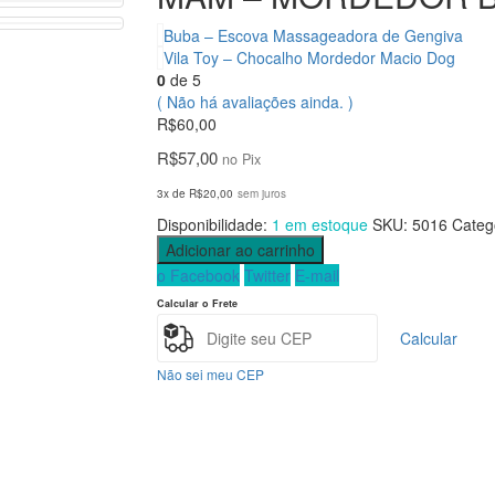
Buba – Escova Massageadora de Gengiva
Vila Toy – Chocalho Mordedor Macio Dog
0
de 5
( Não há avaliações ainda. )
R$
60,00
R$
57,00
no Pix
3x de
R$
20,00
sem juros
Disponibilidade:
1 em estoque
SKU:
5016
Categ
Adicionar ao carrinho
o Facebook
Twitter
E-mail
Calcular o Frete
Calcular
Não sei meu CEP