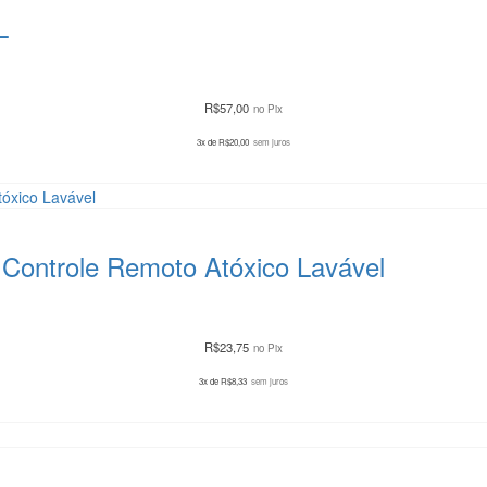
L
R$
57,00
no Pix
3x de
R$
20,00
sem juros
 Controle Remoto Atóxico Lavável
R$
23,75
no Pix
3x de
R$
8,33
sem juros