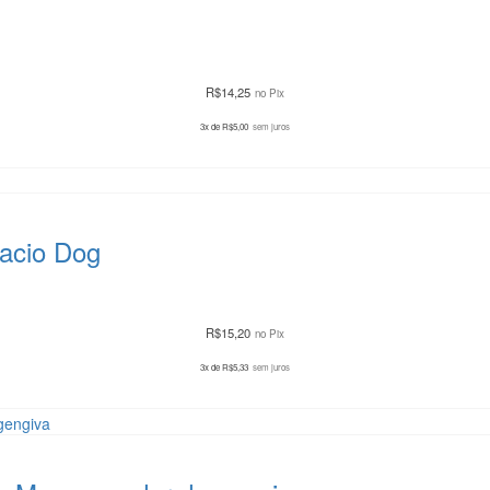
R$
14,25
no Pix
3x de
R$
5,00
sem juros
acio Dog
R$
15,20
no Pix
3x de
R$
5,33
sem juros