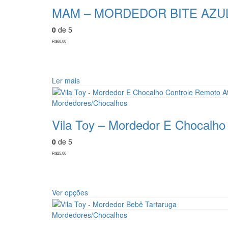
MAM – MORDEDOR BITE AZU
0
de 5
R$
60,00
Ler mais
Mordedores/Chocalhos
Vila Toy – Mordedor E Chocalho
0
de 5
R$
25,00
Este
Ver opções
produto
tem
Mordedores/Chocalhos
várias