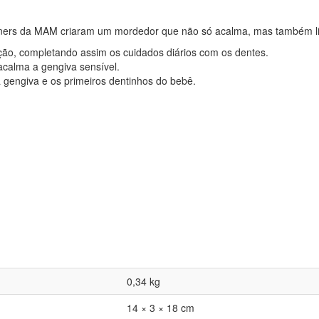
gners da MAM criaram um mordedor que não só acalma, mas também li
ação, completando assim os cuidados diários com os dentes.
calma a gengiva sensível.
 gengiva e os primeiros dentinhos do bebê.
0,34 kg
14 × 3 × 18 cm