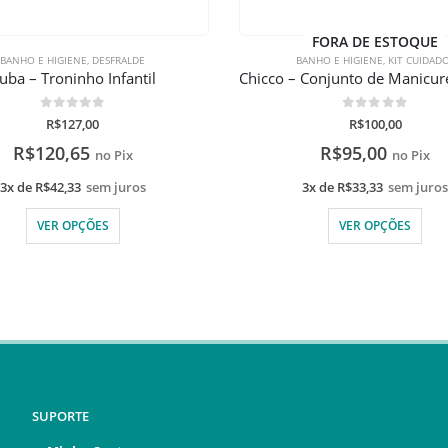
FORA DE ESTOQUE
BANHO E HIGIENE
,
DESFRALDE
BANHO E HIGIENE
,
KIT CUIDAD
uba – Troninho Infantil
0
de 5
0
de 5
R$
127,00
R$
100,00
R$
120,65
R$
95,00
no Pix
no Pix
3x de
R$
42,33
sem juros
3x de
R$
33,33
sem juro
VER OPÇÕES
VER OPÇÕES
SUPORTE