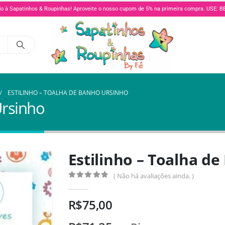
o à Sapatinhos & Roupinhas! Aproveite o nosso cupom de 5% na primeira compra. USE:
ESTILINHO – TOALHA DE BANHO URSINHO
Ursinho
Estilinho – Toalha d
( Não há avaliações ainda. )
0
de 5
R$
75,00