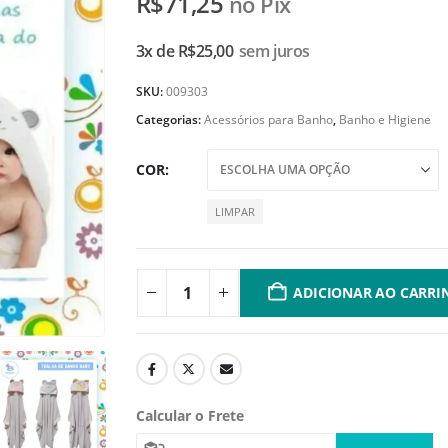
R$
71,25
no Pix
3x de
R$
25,00
sem juros
SKU:
009303
Categorias:
Acessórios para Banho
,
Banho e Higiene
COR
LIMPAR
ADICIONAR AO CARRI
Calcular o Frete