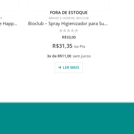
FORA DE ESTOQUE
OS
BANHO E HIGIENE
,
BIOCLUB
Chicco – Conjunto de Manicure Happy Hands
Bioclub – Spray Higienizador para Superfícies – Álcool 70% – 300ml
Buba
0
de 5
R$
33,00
R$
31,35
no Pix
s
3x de
R$
11,00
sem juros
LER MAIS