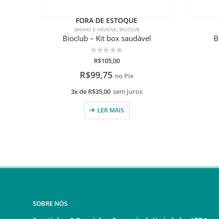
FORA DE ESTOQUE
BANHO E HIGIENE
,
BIOCLUB
Bioclub – Kit box saudável
B
0
de 5
R$
105,00
R$
99,75
no Pix
3x de
R$
35,00
sem juros
LER MAIS
SOBRE NÓS