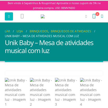
Bem vindo à Sapatinhos & Roupinhas! Aproveite o nosso cupom de 5% na
primeira compra. USE: BEMVINDO
0
LAR
LOJA
BRINQUEDOS
,
BRINQUEDOS DE ATIVIDADES
UNIK BABY – MESA DE ATIVIDADES MUSICAL COM LUZ
Unik Baby – Mesa de atividades
musical com luz