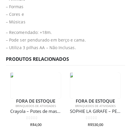
– Formas
– Cores e
– Músicas
– Recomendado: +18m.
– Pode ser pendurado em berço e cama.
– Utiliza 3 pilhas AA – Não Inclusas.
PRODUTOS RELACIONADOS
FORA DE ESTOQUE
FORA DE ESTOQUE
BRINQUEDOS DE ATIVIDADES
BRINQUEDOS DE ATIVIDADES
Crayola – Potes de massinha de Modelar 56g
SOPHIE LA GIRAFE – PELÚCIA TOUCH & MUSIC
0
de 5
0
de 5
R$
4,00
R$
530,00