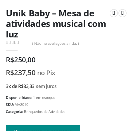
Unik Baby – Mesa de
atividades musical com
luz
( Não há avaliações ainda. )
0
de 5
R$
250,00
R$
237,50
no Pix
3x de
R$
83,33
sem juros
Disponibilidade:
1 em estoque
SKU:
MA2010
Categoria:
Brinquedos de Atividades