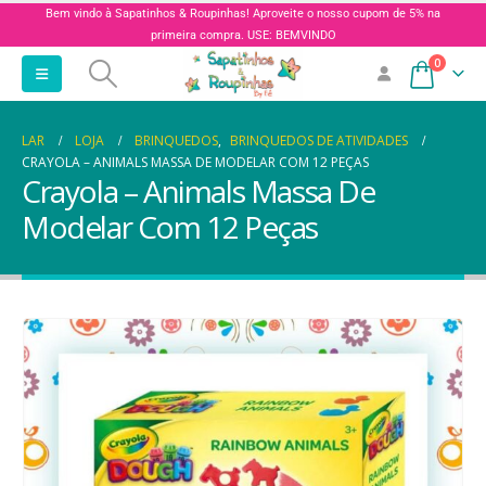
Bem vindo à Sapatinhos & Roupinhas! Aproveite o nosso cupom de 5% na
primeira compra. USE: BEMVINDO
0
LAR
LOJA
BRINQUEDOS
,
BRINQUEDOS DE ATIVIDADES
CRAYOLA – ANIMALS MASSA DE MODELAR COM 12 PEÇAS
Crayola – Animals Massa De
Modelar Com 12 Peças