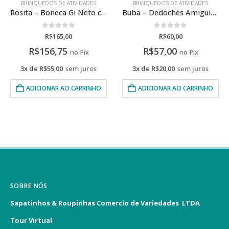
BRINQUEDOS DE ATIVIDADES
BRINQUEDOS DE ATIVIDADES
Rosita – Boneca Gi Neto com som
Buba – Dedoches Amiguinhos Da Selva
0
de 5
0
de 5
R$
165,00
R$
60,00
R$
156,75
R$
57,00
no Pix
no Pix
3x de
R$
55,00
sem juros
3x de
R$
20,00
sem juros
ADICIONAR AO CARRINHO
ADICIONAR AO CARRINHO
SOBRE NÓS
Sapatinhos & Roupinhas Comercio de Variedades LTDA
Tour Virtual