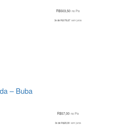
R$
503,50
no Pix
3x de
R$
176,67
sem juros
da – Buba
R$
57,00
no Pix
3x de
R$
20,00
sem juros