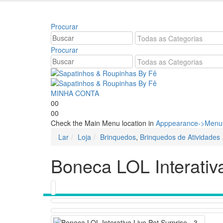
Bem vindo à Sapatinhos & Roupinhas! Aproveite o
Procurar
Procurar
MINHA CONTA
0
0
0
0
Check the Main Menu location in
Apppearance->Menus
Lar
Loja
Brinquedos
,
Brinquedos de Atividades
Boneca LOL Interativa