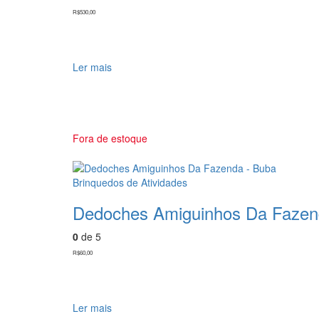
R$
530,00
Ler mais
Fora de estoque
Brinquedos de Atividades
Dedoches Amiguinhos Da Fazen
0
de 5
R$
60,00
Ler mais