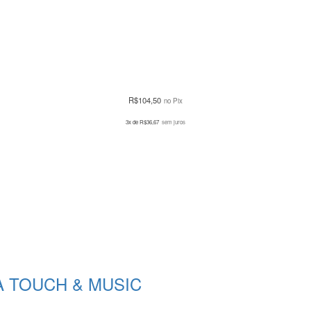
R$
104,50
no Pix
3x de
R$
36,67
sem juros
A TOUCH & MUSIC