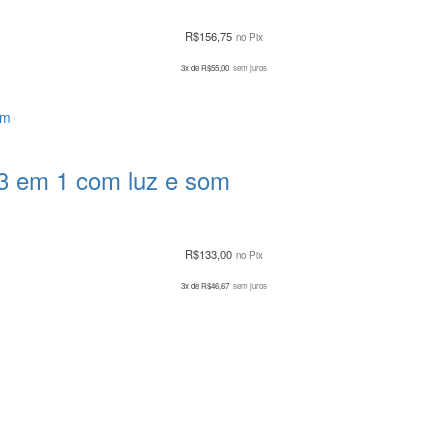
R$
156,75
no Pix
3x de
R$
55,00
sem juros
 3 em 1 com luz e som
R$
133,00
no Pix
3x de
R$
46,67
sem juros