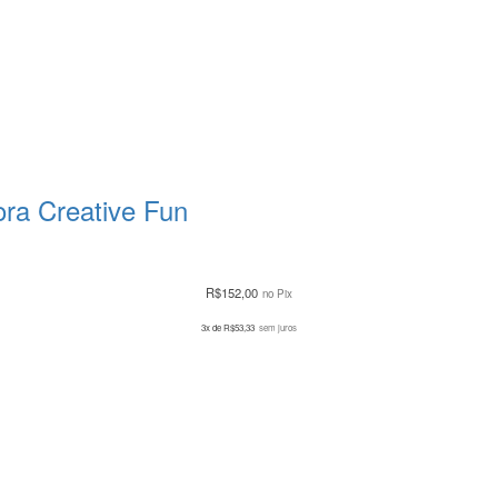
ora Creative Fun
R$
152,00
no Pix
3x de
R$
53,33
sem juros