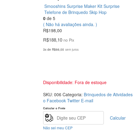
Smooshins Surprise Maker Kit Surprise
Telefone de Brinquedo Skip Hop
0
de 5
( Não há avaliações ainda. )
R$
198,00
R$
188,10
no Pix
3x de
R$
66,00
sem juros
Disponibilidade:
Fora de estoque
SKU:
006
Categoria:
Brinquedos de Atividades
o Facebook
Twitter
E-mail
Calcular o Frete
Calcular
Não sei meu CEP