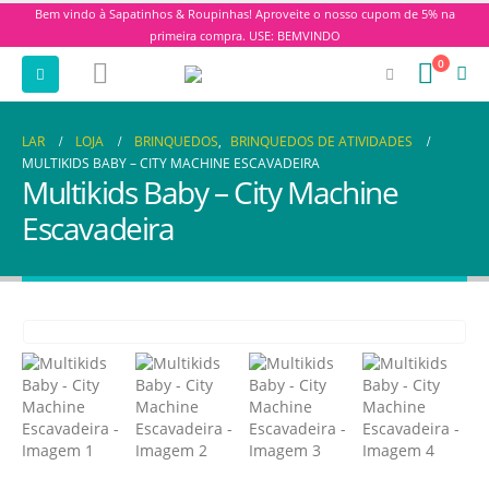
Bem vindo à Sapatinhos & Roupinhas! Aproveite o nosso cupom de 5% na
primeira compra. USE: BEMVINDO
0
LAR
LOJA
BRINQUEDOS
,
BRINQUEDOS DE ATIVIDADES
MULTIKIDS BABY – CITY MACHINE ESCAVADEIRA
Multikids Baby – City Machine
Escavadeira