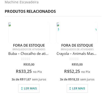
Machine Escavadeira
PRODUTOS RELACIONADOS
FORA DE ESTOQUE
FORA DE ESTOQUE
BRINQUEDOS DE ATIVIDADES
BRINQUEDOS DE ATIVIDADES
Buba – Chocalho de atividades
Crayola – Animals Massa De Modelar Com 12 Peças
0
de 5
0
de 5
R$
35,00
R$
55,00
R$
33,25
R$
52,25
no Pix
no Pix
3x de
R$
11,67
sem juros
3x de
R$
18,33
sem juros
LER MAIS
LER MAIS