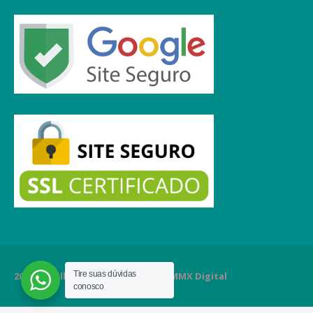
Tire suas dúvidas
2020 Orgulhosamente criado por MMX Digital
conosco