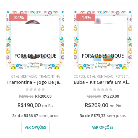
-34%
-19%
FORA DE ESTOQUE
FORA DE ESTOQUE
KIT ALIMENTAÇÃO
,
TRAMONTINA
COPOS
,
KIT ALIMENTAÇÃO
,
POTES TERMICO
Tramontina – Jogo De Jantar Infantil 5 Pçs Porcelana Le Petit Com Talher Gravado A Laser
Buba – Kit Garrafa Em Alumínio + Pote Térmico Animal Fun Com Gravação A Laser
0
de 5
0
de 5
R$
200,00
R$
220,00
R$
305,00
R$
270,00
R$
190,00
R$
209,00
no Pix
no Pix
3x de
R$
66,67
sem juros
3x de
R$
73,33
sem juros
VER OPÇÕES
VER OPÇÕES