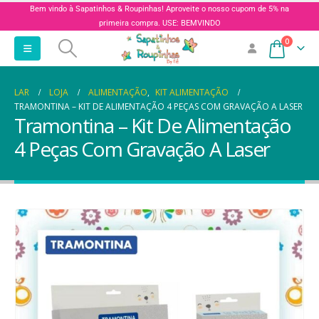
Bem vindo à Sapatinhos & Roupinhas! Aproveite o nosso cupom de 5% na
primeira compra. USE: BEMVINDO
0
LAR
LOJA
ALIMENTAÇÃO
,
KIT ALIMENTAÇÃO
TRAMONTINA – KIT DE ALIMENTAÇÃO 4 PEÇAS COM GRAVAÇÃO A LASER
Tramontina – Kit De Alimentação
4 Peças Com Gravação A Laser