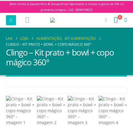
Bem vindo à Sapatinhos & Roupinhas! Aproveite o nosso cupom de 5% na
primeira compra. USE: BEMVINDO
0
LAR
LOJA
ALIMENTAÇÃO
,
KIT ALIMENTAÇÃO
CLINGO – KIT PRATO + BOWL + COPO MÁGICO 360°
Clingo – Kit prato + bowl + copo
mágico 360°