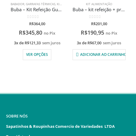
BABADOR
,
GARRAFAS TÉRMICAS
,
KIT ALIMENTAÇÃO
,
POTES TERMICO
KIT ALIMENTAÇÃO
Buba – Kit Refeição Gumy Garrafa Térmica + Pote Térmico + Babador Com Gravação A Laser
Buba – kit refeição + prato com divisórias e 1 garrafinha do Macaco com gravação a laser
0
de 5
0
de 5
R$
364,00
R$
201,00
R$
345,80
R$
190,95
no Pix
no Pix
3x de
R$
121,33
sem juros
3x de
R$
67,00
sem juros
VER OPÇÕES
ADICIONAR AO CARRINHO
SOBRE NÓS
Sapatinhos & Roupinhas Comercio de Variedades LTDA