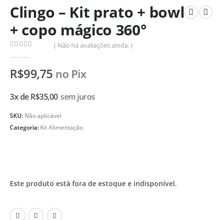
Clingo – Kit prato + bowl
+ copo mágico 360°
( Não há avaliações ainda. )
0
de 5
R$
99,75
no Pix
3x de
R$
35,00
sem juros
SKU:
Não aplicável
Categoria:
Kit Alimentação
Este produto está fora de estoque e indisponível.