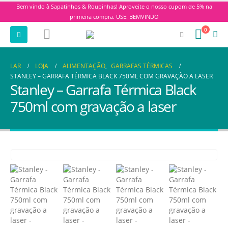
Bem vindo à Sapatinhos & Roupinhas! Aproveite o nosso cupom de 5% na
primeira compra. USE: BEMVINDO
0
LAR
LOJA
ALIMENTAÇÃO
,
GARRAFAS TÉRMICAS
STANLEY – GARRAFA TÉRMICA BLACK 750ML COM GRAVAÇÃO A LASER
Stanley – Garrafa Térmica Black
750ml com gravação a laser