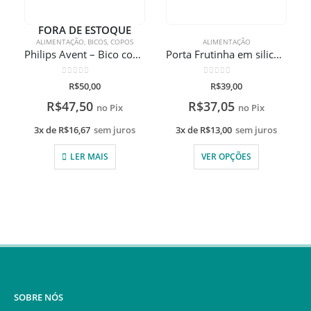
FORA DE ESTOQUE
ALIMENTAÇÃO
,
BICOS
,
COPOS
ALIMENTAÇÃO
Philips Avent – Bico compatível com copo pinguim
Porta Frutinha em silicone – Buba
0
de 5
0
de 5
R$
50,00
R$
39,00
R$
47,50
R$
37,05
no Pix
no Pix
3x de
R$
16,67
sem juros
3x de
R$
13,00
sem juros
LER MAIS
VER OPÇÕES
SOBRE NÓS