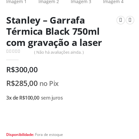
Stanley – Garrafa
Térmica Black 750ml
com gravação a laser
( Não há avaliações ainda. )
0
de 5
R$
300,00
R$
285,00
no Pix
3x de
R$
100,00
sem juros
Disponibilidade:
Fora de estoque