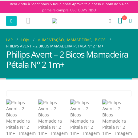
Bem vindo à Sapatinhos & Roupinhas! Aproveite o nosso cupom de 5% na
primeira compra. USE: BEMVINDO
0
LAR
LOJA
ALIMENTAÇÃO
,
MAMADEIRAS
,
BICOS
PHILIPS AVENT – 2 BICOS MAMADEIRA PÉTALA N° 2 1M+
Philips Avent – 2 Bicos Mamadeira
Pétala N° 2 1m+