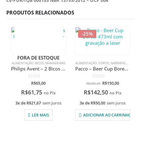
CE-PUR/IQB 000153 NBR 13793/2012 – OCP 006
PRODUTOS RELACIONADOS
-25%
FORA DE ESTOQUE
ALIMENTAÇÃO
,
BICOS
,
MAMADEIRAS
ALIMENTAÇÃO
,
COPOS
,
GARRAFAS TÉRMICAS
Philips Avent – 2 Bicos Mamadeira Pétala 3m+
Pacco – Beer Cup Boreal 473ml com gravação a laser
0
de 5
0
de 5
R$
65,00
R$
150,00
R$
200,00
R$
61,75
R$
142,50
no Pix
no Pix
3x de
R$
21,67
sem juros
3x de
R$
50,00
sem juros
LER MAIS
ADICIONAR AO CARRINHO