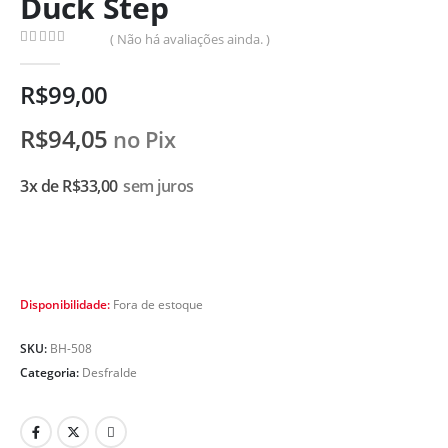
Duck Step
( Não há avaliações ainda. )
0
de 5
R$
99,00
R$
94,05
no Pix
3x de
R$
33,00
sem juros
Disponibilidade:
Fora de estoque
SKU:
BH-508
Categoria:
Desfralde