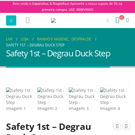
Bem vindo à Sapatinhos & Roupinhas! Aproveite o nosso cupom de 5% na
primeira compra. USE: BEMVINDO
0
LAR
LOJA
BANHO E HIGIENE
,
DESFRALDE
SAFETY 1ST – DEGRAU DUCK STEP
Safety 1st – Degrau Duck Step
Safety 1st – Degrau