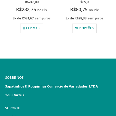
0
de 5
0
de 5
R$
245,00
R$
85,00
R$
232,75
R$
80,75
no Pix
no Pix
3x de
R$
81,67
sem juros
3x de
R$
28,33
sem juros
LER MAIS
VER OPÇÕES
SOBRE NÓS
Sapatinhos & Roupinhas Comercio de Variedades LTDA
Tour Virtual
SUPORTE