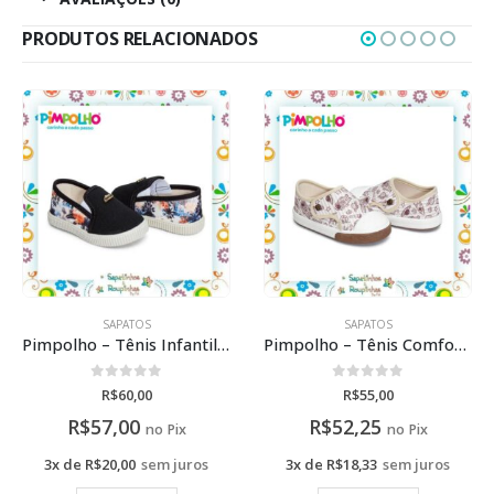
PRODUTOS RELACIONADOS
SAPATOS
SAPATOS
Pimpolho – Tênis Infantil Slip On Tropical/Preto
Pimpolho – Tênis Comfort F3 Bege
0
de 5
0
de 5
R$
60,00
R$
55,00
R$
57,00
R$
52,25
no Pix
no Pix
3x de
R$
20,00
sem juros
3x de
R$
18,33
sem juros