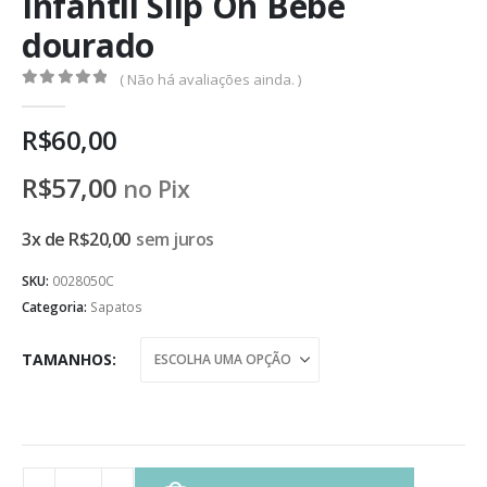
Infantil Slip On Bebê
dourado
( Não há avaliações ainda. )
0
de 5
R$
60,00
R$
57,00
no Pix
3x de
R$
20,00
sem juros
SKU:
0028050C
Categoria:
Sapatos
TAMANHOS