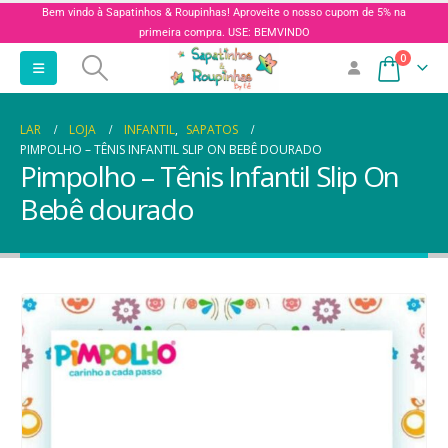
Bem vindo à Sapatinhos & Roupinhas! Aproveite o nosso cupom de 5% na
primeira compra. USE: BEMVINDO
0
LAR
LOJA
INFANTIL
,
SAPATOS
PIMPOLHO – TÊNIS INFANTIL SLIP ON BEBÊ DOURADO
Pimpolho – Tênis Infantil Slip On
Bebê dourado