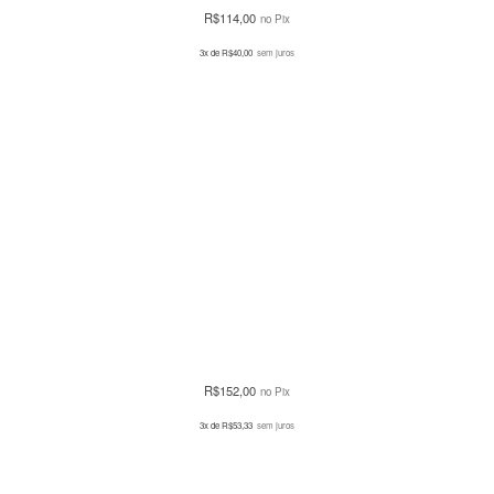
R$
114,00
no Pix
3x de
R$
40,00
sem juros
R$
152,00
no Pix
3x de
R$
53,33
sem juros