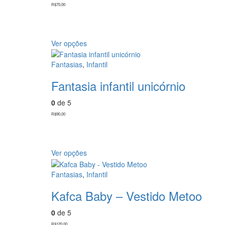
R$
70,00
Ver opções
Fantasias
,
Infantil
Fantasia infantil unicórnio
0
de 5
R$
90,00
Ver opções
Fantasias
,
Infantil
Kafca Baby – Vestido Metoo
0
de 5
R$
120,00