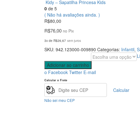
Kidy – Sapatilha Princesa Kids
0
de 5
( Não há avaliações ainda. )
R$
80,00
R$
76,00
no Pix
3x de
R$
26,67
sem juros
SKU:
942.123000-009890
Categorias:
Infantil
,
S
L
Tamanho
Adicionar ao carrinho
o Facebook
Twitter
E-mail
Calcular o Frete
Calcular
Não sei meu CEP