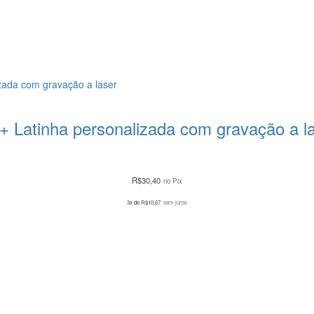
 + Latinha personalizada com gravação a l
R$
30,40
no Pix
3x de
R$
10,67
sem juros