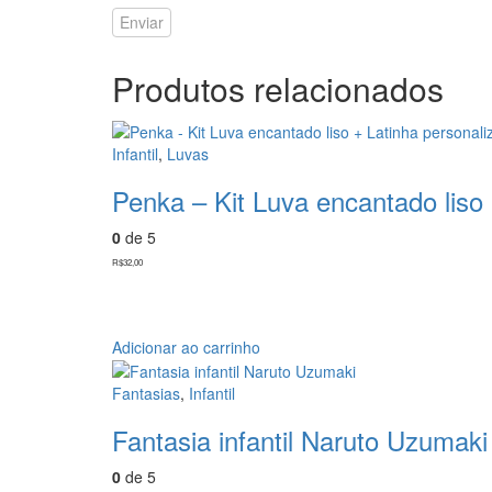
Produtos relacionados
Infantil
,
Luvas
Penka – Kit Luva encantado liso
0
de 5
R$
32,00
Adicionar ao carrinho
Fantasias
,
Infantil
Fantasia infantil Naruto Uzumaki
0
de 5