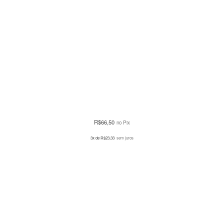
R$
66,50
no Pix
3x de
R$
23,33
sem juros