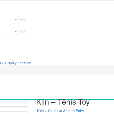
 nosso cupom de 5% na primeira compra. USE: BEMVINDO
->Display Location
.
Klin – Tênis Toy
Kidy – Sandália Amar e Baby