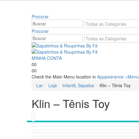
Bem vindo à Sapatinhos & Roupinhas! Aproveite o
Procurar
Procurar
MINHA CONTA
0
0
0
0
Check the Main Menu location in
Apppearance->Menus
Lar
Loja
Infantil
,
Sapatos
Klin – Tênis Toy
Klin – Tênis Toy