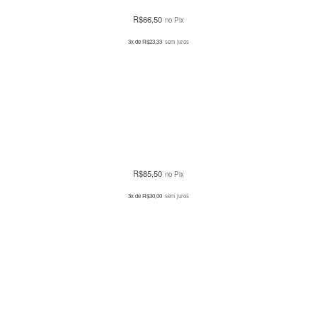
R$
66,50
no Pix
3x de
R$
23,33
sem juros
R$
85,50
no Pix
3x de
R$
30,00
sem juros