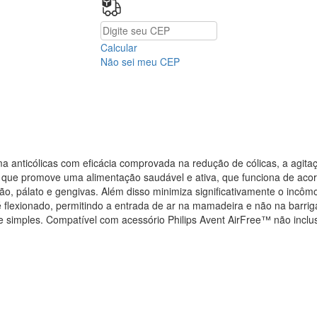
Calcular
Não sei meu CEP
ema anticólicas com eficácia comprovada na redução de cólicas, a agit
vo que promove uma alimentação saudável e ativa, que funciona de aco
ção, pálato e gengivas. Além disso minimiza significativamente o incô
lexionado, permitindo a entrada de ar na mamadeira e não na barriga d
 simples. Compatível com acessório Philips Avent AirFree™ não inclu