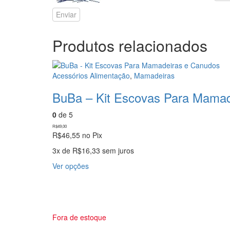
Produtos relacionados
Acessórios Alimentação
,
Mamadeiras
BuBa – Kit Escovas Para Mamad
0
de 5
R$
49,00
R$
46,55
no Pix
3x de
R$
16,33
sem juros
Este
Ver opções
produto
tem
várias
variantes.
As
Fora de estoque
opções