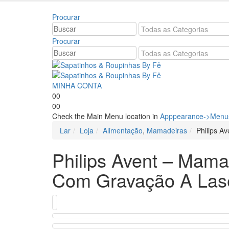
Bem vindo à Sapatinhos & Roupinhas! Aproveite o n
Procurar
Procurar
MINHA CONTA
0
0
0
0
Check the Main Menu location in
Apppearance->Menus
Lar
Loja
Alimentação
,
Mamadeiras
Philips A
Philips Avent – Mamad
Com Gravação A Las