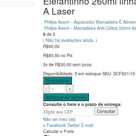
Elefantinho 260ml lin
A Laser
Philips Avent – Aquecedor Mamadeira E Alimen
Philips Avent – Mamadeira Anti-Cólica 330ml 
0
de 5
( Não há avaliações ainda. )
R$
90,00
R$
85,50
no Pix
3x de
R$
30,00
sem juros
Disponibilidade:
5 em estoque
SKU:
SCF821/15
Personalizar
-
+
Adicionar ao carrinho
Consulte o frete e o prazo de entrega:
Consultar
Não sei meu cep
o Facebook
Twitter
E-mail
Calcular o Frete