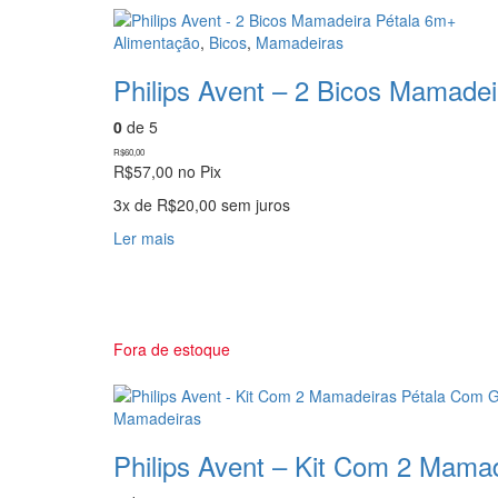
podem
ser
Alimentação
,
Bicos
,
Mamadeiras
escolhidas
Philips Avent – 2 Bicos Mamade
na
página
0
de 5
do
produto
R$
60,00
R$
57,00
no Pix
3x de
R$
20,00
sem juros
Ler mais
Fora de estoque
Mamadeiras
Philips Avent – Kit Com 2 Mama