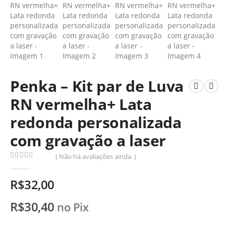
Penka – Kit par de Luva
RN vermelha+ Lata
redonda personalizada
com gravação a laser
( Não há avaliações ainda. )
0
de 5
R$
32,00
R$
30,40
no Pix