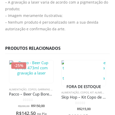
– A gravação a laser varia de acordo com a pigmentação do
produto;
– Imagem meramente ilustrativa;
– Nenhum produto é personalizado sem a sua devida
autorização e confirmação da arte.
PRODUTOS RELACIONADOS
-25%
FORA DE ESTOQUE
ALIMENTAÇÃO
,
COPOS
,
GARRAFAS TÉRMICAS
ALIMENTAÇÃO
,
COPOS
,
KIT ALIMENTAÇÃO
,
Pacco – Beer Cup Boreal 473ml com gravação a laser
Skip Hop – Kit Copo de treinamento zoo abelha 266ml + prato de treinamento zoo abelha com gravação a laser
0
de 5
R$
150,00
R$
200,00
0
de 5
R$
215,00
R$
142,50
no Pix