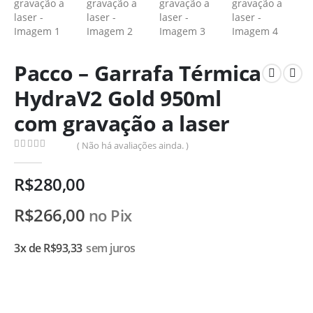
Pacco – Garrafa Térmica
HydraV2 Gold 950ml
com gravação a laser
( Não há avaliações ainda. )
0
de 5
R$
280,00
R$
266,00
no Pix
3x de
R$
93,33
sem juros