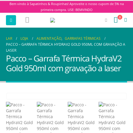
Bem vindo à Sapatinhos & Roupinhas! Aproveite o nosso cupom de 5% na
primeira compra. USE: BEMVINDO
0
LAR
LOJA
ALIMENTAÇÃO
,
GARRAFAS TÉRMICAS
PACCO – GARRAFA TÉRMICA HYDRAV2 GOLD 950ML COM GRAVAÇÃO A
LASER
Pacco – Garrafa Térmica HydraV2
Gold 950ml com gravação a laser