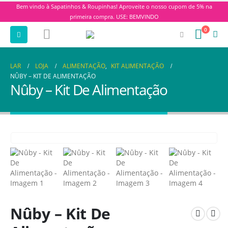
Bem vindo à Sapatinhos & Roupinhas! Aproveite o nosso cupom de 5% na
primeira compra. USE: BEMVINDO
0
LAR
LOJA
ALIMENTAÇÃO
,
KIT ALIMENTAÇÃO
NÛBY – KIT DE ALIMENTAÇÃO
Nûby – Kit De Alimentação
Nûby – Kit De