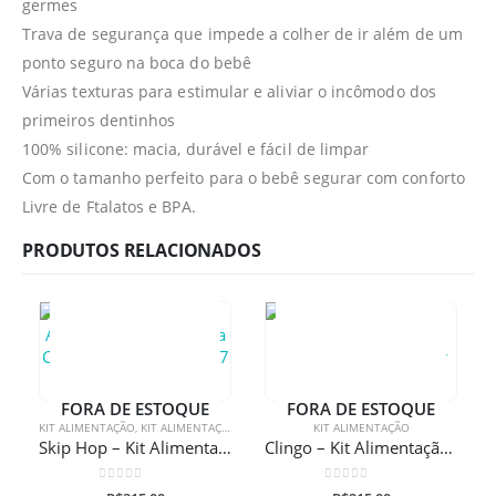
germes
Trava de segurança que impede a colher de ir além de um
ponto seguro na boca do bebê
Várias texturas para estimular e aliviar o incômodo dos
primeiros dentinhos
100% silicone: macia, durável e fácil de limpar
Com o tamanho perfeito para o bebê segurar com conforto
Livre de Ftalatos e BPA.
PRODUTOS RELACIONADOS
FORA DE ESTOQUE
FORA DE ESTOQUE
KIT ALIMENTAÇÃO
,
KIT ALIMENTAÇÃO
KIT ALIMENTAÇÃO
Skip Hop – Kit Alimentação Zoo Girafa Com Gravação A Laser 7 Peças
Clingo – Kit Alimentação 3 Peças Com Gravação A Laser
0
de 5
0
de 5