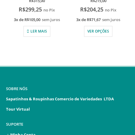
R$
315,00
R$
215,00
R$
299,25
R$
204,25
no Pix
no Pix
3x de
R$
105,00
sem juros
3x de
R$
71,67
sem juros
LER MAIS
VER OPÇÕES
SOBRE NÓS
Sapatinhos & Roupinhas Comercio de Variedades LTDA
Tour Virtual
SUPORTE
Minha Conta