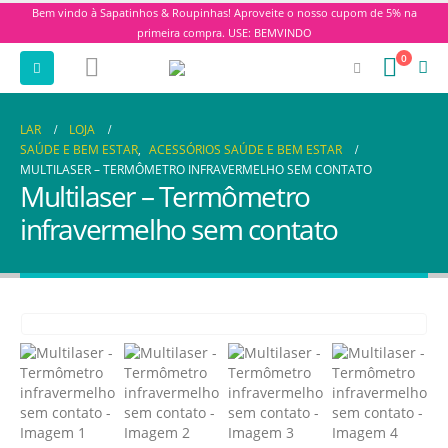
Bem vindo à Sapatinhos & Roupinhas! Aproveite o nosso cupom de 5% na
primeira compra. USE: BEMVINDO
0
LAR
LOJA
SAÚDE E BEM ESTAR
,
ACESSÓRIOS SAÚDE E BEM ESTAR
MULTILASER – TERMÔMETRO INFRAVERMELHO SEM CONTATO
Multilaser – Termômetro
infravermelho sem contato