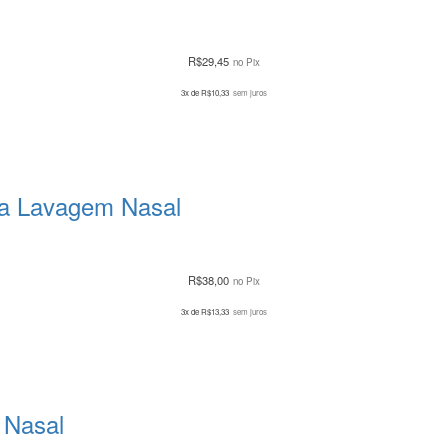
R$
29,45
no Pix
3x de
R$
10,33
sem juros
ra Lavagem Nasal
R$
38,00
no Pix
3x de
R$
13,33
sem juros
r Nasal