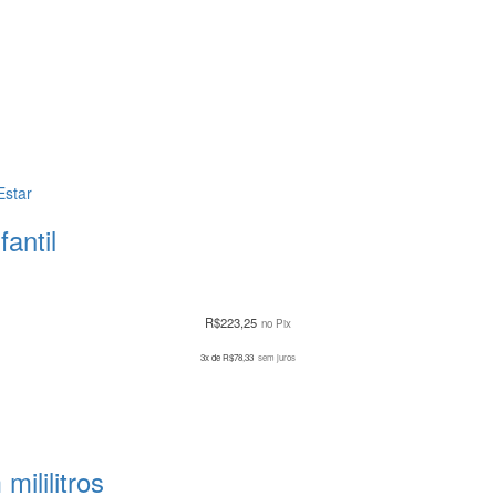
Estar
antil
R$
223,25
no Pix
3x de
R$
78,33
sem juros
ililitros