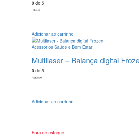
0
de 5
opções
podem
R$
29,00
ser
escolhidas
na
Adicionar ao carrinho
página
do
produto
Acessórios Saúde e Bem Estar
Multilaser – Balança digital Froz
0
de 5
R$
100,00
Adicionar ao carrinho
Fora de estoque