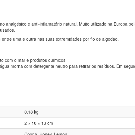
 analgésico e anti-inflamatório natural. Muito utilizado na Europa pel
ausados.
 entre uma e outra nas suas extremidades por fio de algodão.
ato com o mar e produtos químicos.
gua morna com detergente neutro para retirar os resíduos. Em segui
0,18 kg
2 × 10 × 13 cm
Cogna, Honey, Lemon