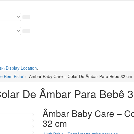
osso cupom de 5% na primeira compra. USE: BEMVINDO
->Display Location
.
 e Bem Estar
Âmbar Baby Care – Colar De Âmbar Para Bebê 32 cm
olar De Âmbar Para Bebê 
Âmbar Baby Care – Co
32 cm