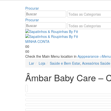
Bem vindo à Sapatinhos & Roupinhas! Aproveite o n
Procurar
Procurar
MINHA CONTA
0
0
0
0
Check the Main Menu location in
Apppearance->Menus
Lar
Loja
Saúde e Bem Estar
,
Acessórios Saúde
Âmbar Baby Care – C