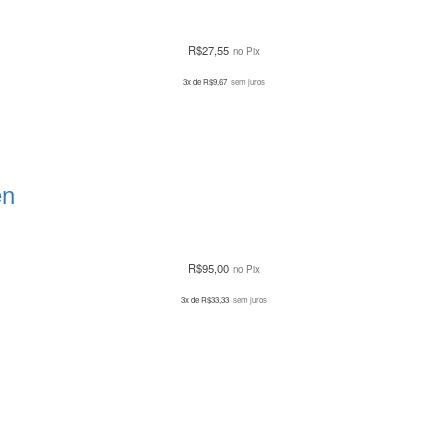
R$
27,55
no Pix
3x de
R$
9,67
sem juros
en
R$
95,00
no Pix
3x de
R$
33,33
sem juros