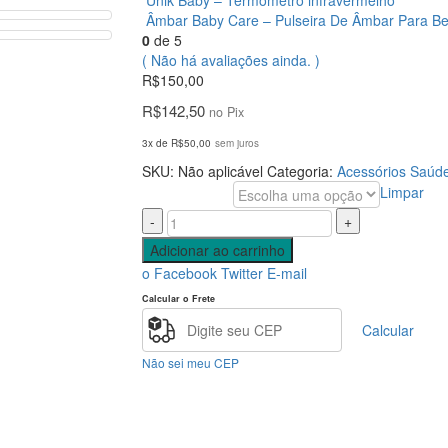
Unik Baby – Termômetro infravermelho
Âmbar Baby Care – Pulseira De Âmbar Para B
0
de 5
( Não há avaliações ainda. )
R$
150,00
R$
142,50
no Pix
3x de
R$
50,00
sem juros
SKU:
Não aplicável
Categoria:
Acessórios Saúd
Limpar
Cor
-
+
Adicionar ao carrinho
o Facebook
Twitter
E-mail
Calcular o Frete
Calcular
Não sei meu CEP