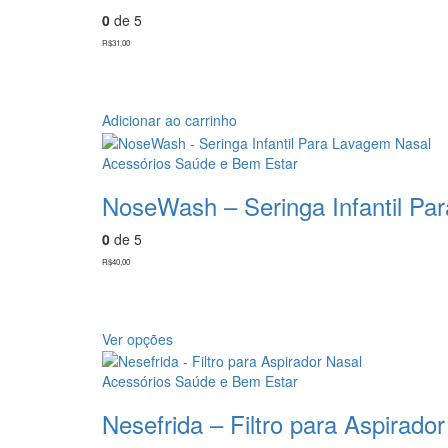
0
de 5
R$
31,00
Adicionar ao carrinho
Acessórios Saúde e Bem Estar
NoseWash – Seringa Infantil Pa
0
de 5
R$
40,00
Este
Ver opções
produto
tem
Acessórios Saúde e Bem Estar
várias
Nesefrida – Filtro para Aspirado
variantes.
As