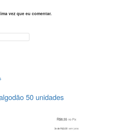
ima vez que eu comentar.
 algodão 50 unidades
R$
8,55
no Pix
3x de
R$
3,00
sem juros