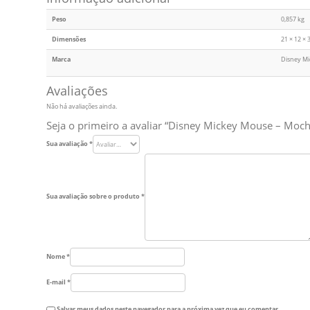
Peso
0,857 kg
Dimensões
21 × 12 × 
Marca
Disney Mi
Avaliações
Não há avaliações ainda.
Seja o primeiro a avaliar “Disney Mickey Mouse – Moch
Sua avaliação
*
Sua avaliação sobre o produto
*
Nome
*
E-mail
*
Salvar meus dados neste navegador para a próxima vez que eu comentar.