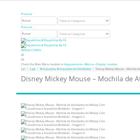
Bem vindo à Sapatinhos & Roupinhas! Aproveite o nosso cupom de 5% na primeira com
Procurar
Procurar
MINHA CONTA
0
0
0
0
Check the Main Menu location in
Apppearance->Menus->Display Location
.
Lar
Loja
Brinquedos
,
Brinquedos de Atividades
Disney Mickey Mouse – Mochila de
Disney Mickey Mouse – Mochila de A