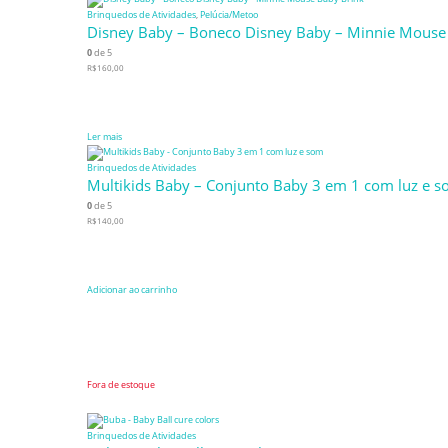
Brinquedos de Atividades
,
Pelúcia/Metoo
Disney Baby – Boneco Disney Baby – Minnie Mouse
0
de 5
R$
160,00
Ler mais
Brinquedos de Atividades
Multikids Baby – Conjunto Baby 3 em 1 com luz e 
0
de 5
R$
140,00
Adicionar ao carrinho
Fora de estoque
Brinquedos de Atividades