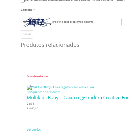
Captcha
*
Type the text displayed above:
Produtos relacionados
Fora de estoque
Brinquedos de Atividades
Multikids Baby – Caixa registradora Creative Fun
0
de 5
R$
160,00
Ver opções