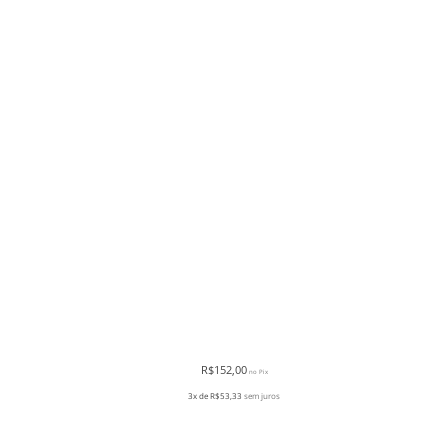
R$
152,00
no Pix
3x de
R$
53,33
sem juros