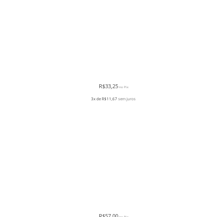
R$
33,25
no Pix
3x de
R$
11,67
sem juros
R$
57,00
no Pix