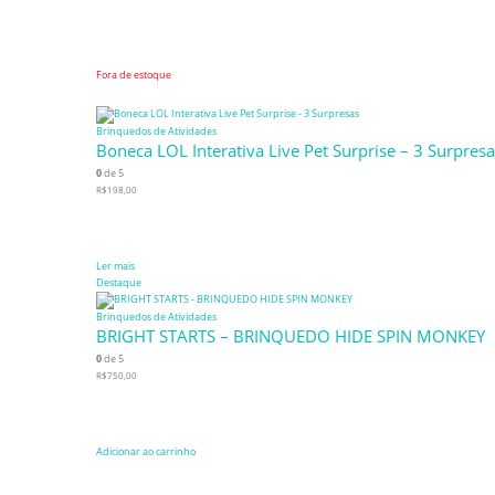
Fora de estoque
Brinquedos de Atividades
Boneca LOL Interativa Live Pet Surprise – 3 Surpres
0
de 5
R$
198,00
Ler mais
Destaque
Brinquedos de Atividades
BRIGHT STARTS – BRINQUEDO HIDE SPIN MONKEY
0
de 5
R$
750,00
Adicionar ao carrinho