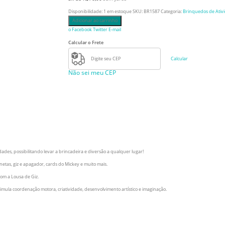
Disponibilidade:
1 em estoque
SKU:
BR1587
Categoria:
Brinquedos de Ativ
Adicionar ao carrinho
o Facebook
Twitter
E-mail
Calcular o Frete
Calcular
Não sei meu CEP
dades, possibilitando levar a brincadeira e diversão a qualquer lugar!
anetas, giz e apagador, cards do Mickey e muito mais.
com a Lousa de Giz.
mula coordenação motora, criatividade, desenvolvimento artístico e imaginação.