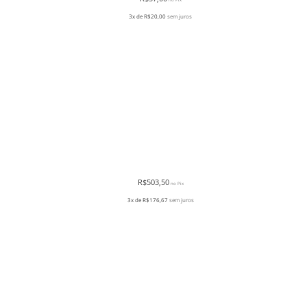
3x de
R$
20,00
sem juros
R$
503,50
no Pix
3x de
R$
176,67
sem juros