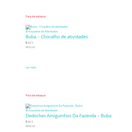
Fora de estoque
Brinquedos de Atividades
Buba – Chocalho de atividades
0
de 5
R$
35,00
Ler mais
Fora de estoque
Brinquedos de Atividades
Dedoches Amiguinhos Da Fazenda – Buba
0
de 5
R$
60,00