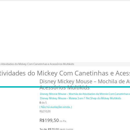
pra. USE: BEMVINDO
 Atividades do Mickey Com Canetinhas e Acessórios Multikids
tividades do Mickey Com Canetinhas e Acess
Disney Mickey Mouse – Mochila de A
Acessórios Multikids
Disney Minnie Mouse – Mochila de Atividades da Minnie Com Canetinhas e 
Disney Mickey Mouse – Maleta 3 em 1 Pet Shop do Mickey Multikids
0
de 5
( Não há avaliações ainda. )
R$
210,00
R$
199,50
no Pix
3x de
R$
70,00
sem juros