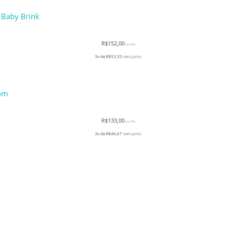
 Baby Brink
R$
152,00
no Pix
3x de
R$
53,33
sem juros
som
R$
133,00
no Pix
3x de
R$
46,67
sem juros