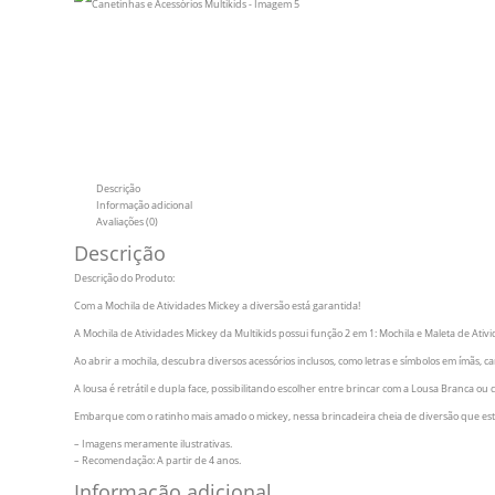
Descrição
Informação adicional
Avaliações (0)
Descrição
Descrição do Produto:
Com a Mochila de Atividades Mickey a diversão está garantida!
A Mochila de Atividades Mickey da Multikids possui função 2 em 1: Mochila e Maleta de Ativi
Ao abrir a mochila, descubra diversos acessórios inclusos, como letras e símbolos em ímãs, c
A lousa é retrátil e dupla face, possibilitando escolher entre brincar com a Lousa Branca ou 
Embarque com o ratinho mais amado o mickey, nessa brincadeira cheia de diversão que esti
– Imagens meramente ilustrativas.
– Recomendação: A partir de 4 anos.
Informação adicional