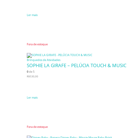
Ler mais
Fora de estoque
Brinquedos de Atividades
SOPHIE LA GIRAFE – PELÚCIA TOUCH & MUSIC
0
de 5
R$
530,00
Ler mais
Fora de estoque