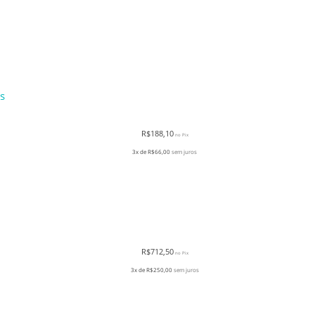
as
R$
188,10
no Pix
3x de
R$
66,00
sem juros
R$
712,50
no Pix
3x de
R$
250,00
sem juros