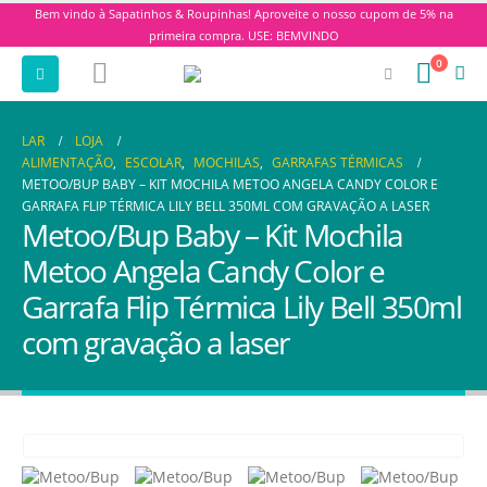
Bem vindo à Sapatinhos & Roupinhas! Aproveite o nosso cupom de 5% na
primeira compra. USE: BEMVINDO
0
LAR
LOJA
ALIMENTAÇÃO
,
ESCOLAR
,
MOCHILAS
,
GARRAFAS TÉRMICAS
METOO/BUP BABY – KIT MOCHILA METOO ANGELA CANDY COLOR E
GARRAFA FLIP TÉRMICA LILY BELL 350ML COM GRAVAÇÃO A LASER
Metoo/Bup Baby – Kit Mochila
Metoo Angela Candy Color e
Garrafa Flip Térmica Lily Bell 350ml
com gravação a laser