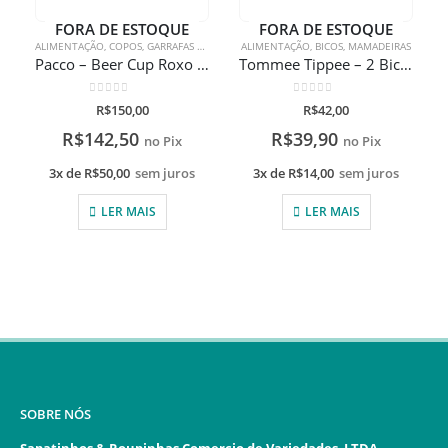
FORA DE ESTOQUE
FORA DE ESTOQUE
ALIMENTAÇÃO
,
COPOS
,
GARRAFAS TÉRMICAS
ALIMENTAÇÃO
,
BICOS
,
MAMADEIRAS
Pacco – Beer Cup Roxo 473ml com gravação a laser
Tommee Tippee – 2 Bicos Closer To Nature fluxo rápido
0
de 5
0
de 5
R$
150,00
R$
42,00
R$
142,50
R$
39,90
no Pix
no Pix
3x de
R$
50,00
sem juros
3x de
R$
14,00
sem juros
LER MAIS
LER MAIS
SOBRE NÓS