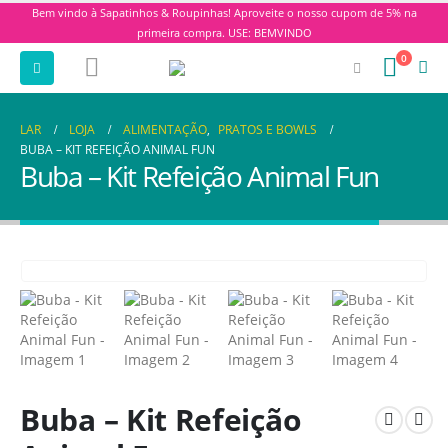
Bem vindo à Sapatinhos & Roupinhas! Aproveite o nosso cupom de 5% na
primeira compra. USE: BEMVINDO
0
LAR
LOJA
ALIMENTAÇÃO
,
PRATOS E BOWLS
BUBA – KIT REFEIÇÃO ANIMAL FUN
Buba – Kit Refeição Animal Fun
Buba – Kit Refeição