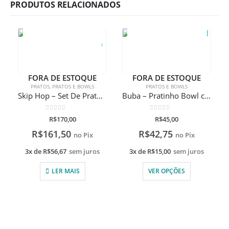
PRODUTOS RELACIONADOS
FORA DE ESTOQUE
FORA DE ESTOQUE
PRATOS
,
PRATOS E BOWLS
PRATOS E BOWLS
Skip Hop – Set De Pratos Zoo Girafa Com Gravação A Laser
Buba – Pratinho Bowl com ventosa
0
de 5
0
de 5
R$
170,00
R$
45,00
R$
161,50
R$
42,75
no Pix
no Pix
3x de
R$
56,67
sem juros
3x de
R$
15,00
sem juros
LER MAIS
VER OPÇÕES