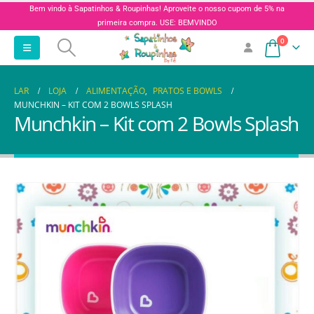
Bem vindo à Sapatinhos & Roupinhas! Aproveite o nosso cupom de 5% na
primeira compra. USE: BEMVINDO
0
LAR
LOJA
ALIMENTAÇÃO
,
PRATOS E BOWLS
MUNCHKIN – KIT COM 2 BOWLS SPLASH
Munchkin – Kit com 2 Bowls Splash