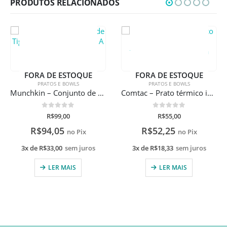
PRODUTOS RELACIONADOS
ESTOQUE
FORA DE ESTOQUE
 BOWLS
PRATOS E BOWLS
PRATOS E B
Munchkin – Conjunto de Tigelas e colheres – Love A Bowls
Comtac – Prato térmico infantil com sensor de temperatura e ventosa
5
0
de 5
0
de 5
00
R$
55,00
R$
40,0
5
R$
52,25
R$
38,00
no Pix
no Pix
sem juros
3x de
R$
18,33
sem juros
3x de
R$
13,33
s
MAIS
LER MAIS
VER OPÇÕ