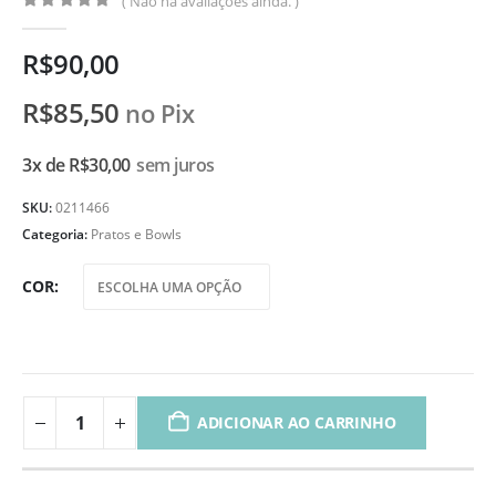
( Não há avaliações ainda. )
0
de 5
R$
90,00
R$
85,50
no Pix
3x de
R$
30,00
sem juros
SKU:
0211466
Categoria:
Pratos e Bowls
COR
ADICIONAR AO CARRINHO