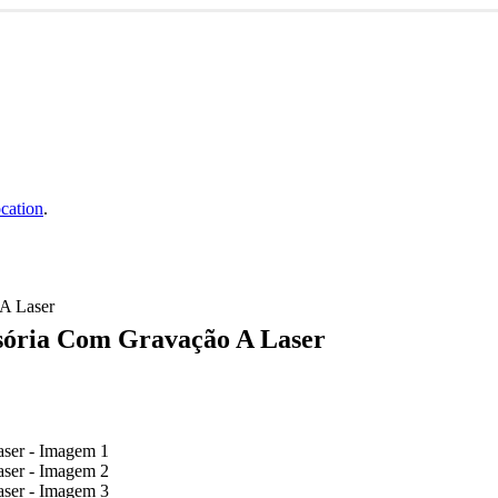
nhos & Roupinhas! Aproveite o nosso cupom de 5% na primeira co
cation
.
 A Laser
isória Com Gravação A Laser