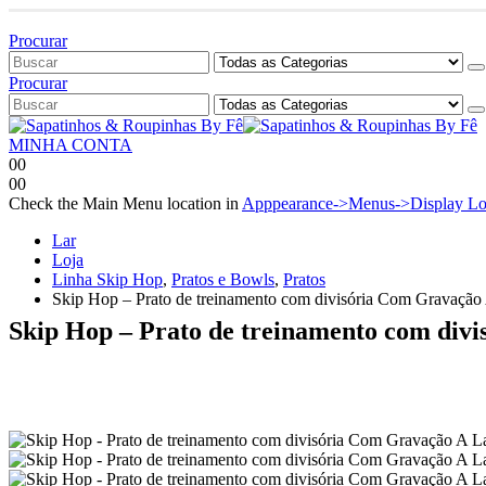
Bem vindo à Sapati
Procurar
Procurar
MINHA CONTA
0
0
0
0
Check the Main Menu location in
Apppearance->Menus->Display Lo
Lar
Loja
Linha Skip Hop
,
Pratos e Bowls
,
Pratos
Skip Hop – Prato de treinamento com divisória Com Gravação
Skip Hop – Prato de treinamento com div