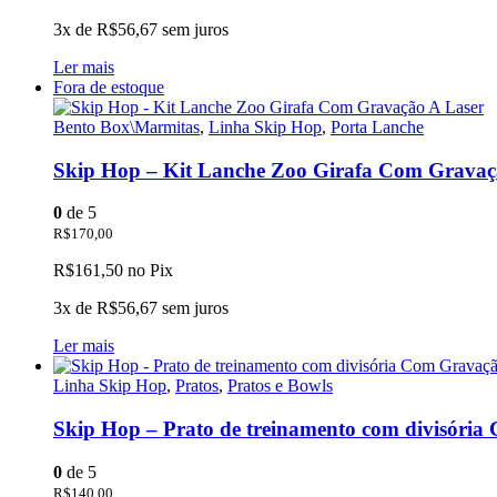
3x de
R$
56,67
sem juros
Ler mais
Fora de estoque
Bento Box\Marmitas
,
Linha Skip Hop
,
Porta Lanche
Skip Hop – Kit Lanche Zoo Girafa Com Gravaç
0
de 5
R$
170,00
R$
161,50
no Pix
3x de
R$
56,67
sem juros
Ler mais
Linha Skip Hop
,
Pratos
,
Pratos e Bowls
Skip Hop – Prato de treinamento com divisóri
0
de 5
R$
140,00