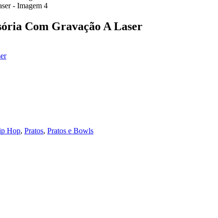
isória Com Gravação A Laser
er
ip Hop
,
Pratos
,
Pratos e Bowls