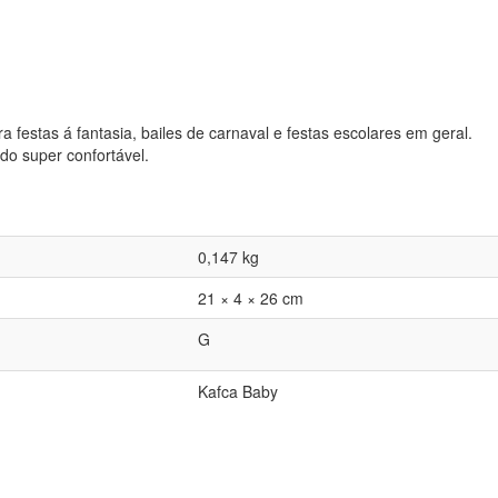
a festas á fantasia, bailes de carnaval e festas escolares em geral.
do super confortável.
0,147 kg
21 × 4 × 26 cm
G
Kafca Baby