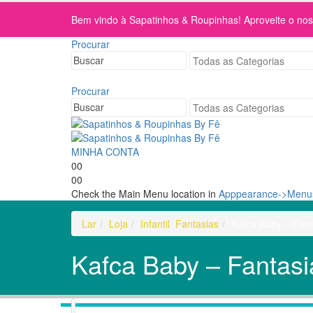
Bem vindo à Sapatinhos & Roupinhas! Aproveite o n
Procurar
Procurar
MINHA CONTA
0
0
0
0
Check the Main Menu location in
Apppearance->Menus
Lar
Loja
Infantil
,
Fantasias
Kafca Baby – Fan
Kafca Baby – Fantas