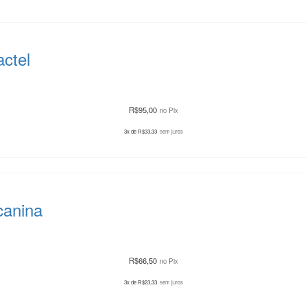
ctel
R$
95,00
no Pix
3x de
R$
33,33
sem juros
canina
R$
66,50
no Pix
3x de
R$
23,33
sem juros