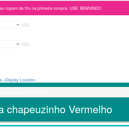
osso cupom de 5% na primeira compra. USE: BEMVINDO
->Display Location
.
tasia chapeuzinho Vermelho
ia chapeuzinho Vermelho