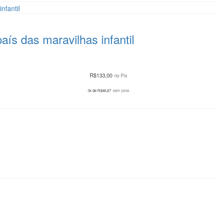
aís das maravilhas infantil
R$
133,00
no Pix
3x de
R$
46,67
sem juros