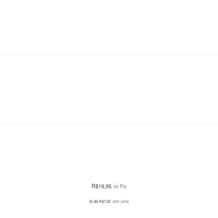
R$
19,95
no Pix
3x de
R$
7,00
sem juros