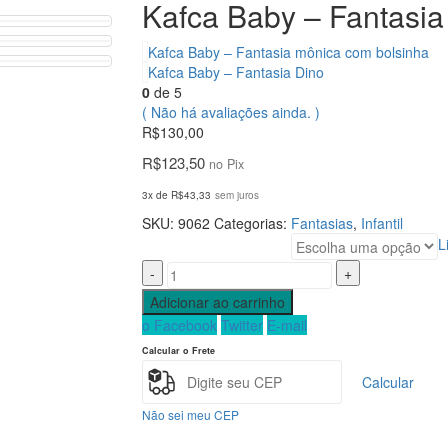
Kafca Baby – Fantasi
Kafca Baby – Fantasia mônica com bolsinha
Kafca Baby – Fantasia Dino
0
de 5
( Não há avaliações ainda. )
R$
130,00
R$
123,50
no Pix
3x de
R$
43,33
sem juros
SKU:
9062
Categorias:
Fantasias
,
Infantil
L
Tamanho
-
+
Adicionar ao carrinho
o Facebook
Twitter
E-mail
Calcular o Frete
Calcular
Não sei meu CEP