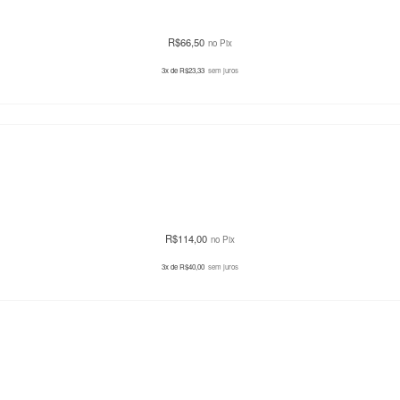
R$
66,50
no Pix
3x de
R$
23,33
sem juros
R$
114,00
no Pix
3x de
R$
40,00
sem juros