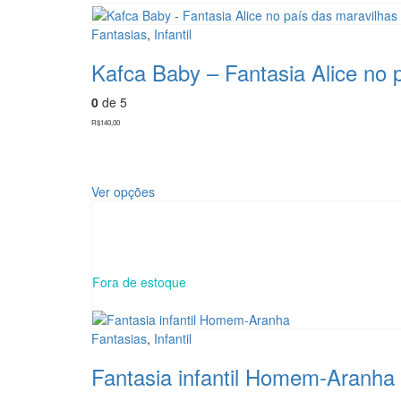
Fantasias
,
Infantil
Kafca Baby – Fantasia Alice no p
0
de 5
R$
140,00
Este
Ver opções
produto
tem
várias
variantes.
As
Fora de estoque
opções
podem
ser
Fantasias
,
Infantil
escolhidas
na
Fantasia infantil Homem-Aranha
página