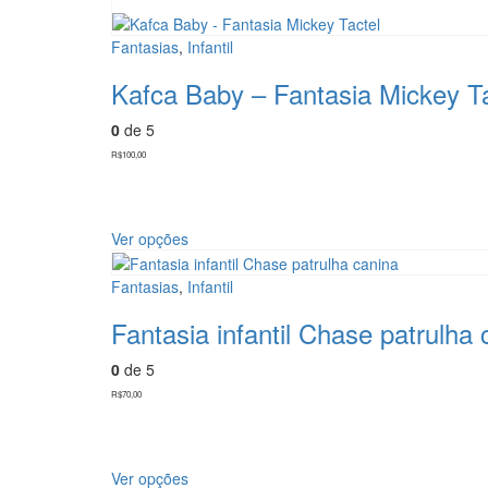
podem
ser
Fantasias
,
Infantil
escolhidas
na
Kafca Baby – Fantasia Mickey Ta
página
do
0
de 5
produto
R$
100,00
Este
Ver opções
produto
tem
Fantasias
,
Infantil
várias
variantes.
Fantasia infantil Chase patrulha 
As
opções
0
de 5
podem
R$
70,00
ser
escolhidas
na
página
Este
Ver opções