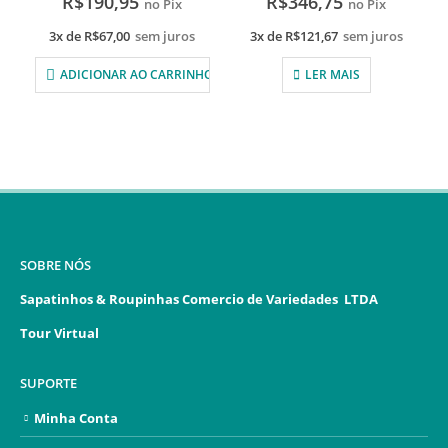
R$
190,95
R$
346,75
no Pix
no Pix
3x de
R$
67,00
sem juros
3x de
R$
121,67
sem juros
ADICIONAR AO CARRINHO
LER MAIS
SOBRE NÓS
Sapatinhos & Roupinhas Comercio de Variedades LTDA
Tour Virtual
SUPORTE
Minha Conta