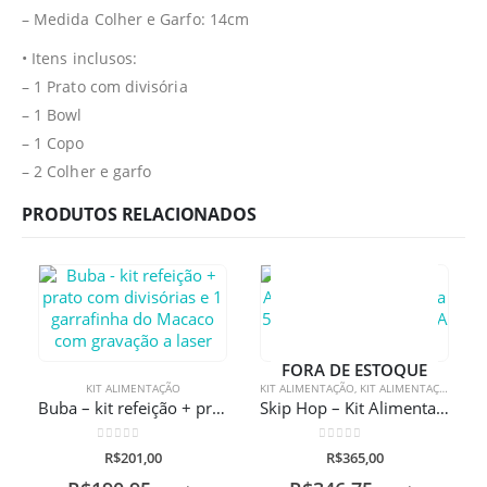
– Medida Colher e Garfo: 14cm
• Itens inclusos:
– 1 Prato com divisória
– 1 Bowl
– 1 Copo
– 2 Colher e garfo
PRODUTOS RELACIONADOS
FORA DE ESTOQUE
KIT ALIMENTAÇÃO
KIT ALIMENTAÇÃO
,
KIT ALIMENTAÇÃO
Buba – kit refeição + prato com divisórias e 1 garrafinha do Macaco com gravação a laser
Skip Hop – Kit Alimentação Zoo Lhama 5 Peças Com Gravação A Laser
0
de 5
0
de 5
R$
201,00
R$
365,00