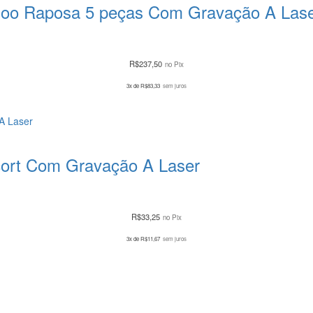
 Zoo Raposa 5 peças Com Gravação A Las
R$
237,50
no Pix
3x de
R$
83,33
sem juros
cort Com Gravação A Laser
R$
33,25
no Pix
3x de
R$
11,67
sem juros