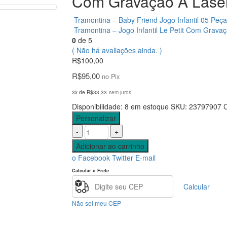
Com Gravação A Lase
Tramontina – Baby Friend Jogo Infantil 05 Pe
Tramontina – Jogo Infantil Le Petit Com Grava
0
de 5
( Não há avaliações ainda. )
R$
100,00
R$
95,00
no Pix
3x de
R$
33,33
sem juros
Disponibilidade:
8 em estoque
SKU:
23797907
C
Personalizar
-
+
Adicionar ao carrinho
o Facebook
Twitter
E-mail
Calcular o Frete
Calcular
Não sei meu CEP