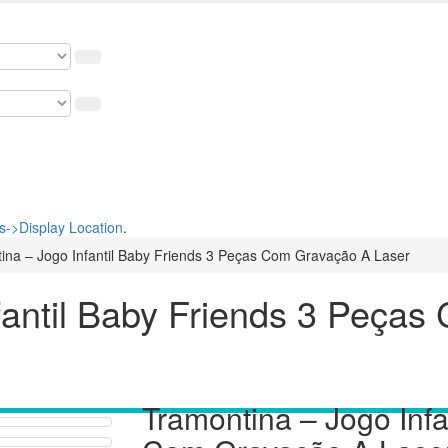
osso cupom de 5% na primeira compra. USE: BEMVINDO
->Display Location
.
ina – Jogo Infantil Baby Friends 3 Peças Com Gravação A Laser
fantil Baby Friends 3 Peça
Tramontina – Jogo Infa