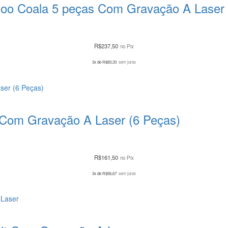
 Zoo Coala 5 peças Com Gravação A Laser
R$
237,50
no Pix
3x de
R$
83,33
sem juros
 Com Gravação A Laser (6 Peças)
R$
161,50
no Pix
3x de
R$
56,67
sem juros