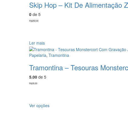
Skip Hop – Kit De Alimentação
0
de 5
R$
250,00
Ler mais
Papelaria
,
Tramontina
Tramontina – Tesouras Monster
5.00
de 5
R$
35,00
Este
Ver opções
produto
tem
várias
variantes.