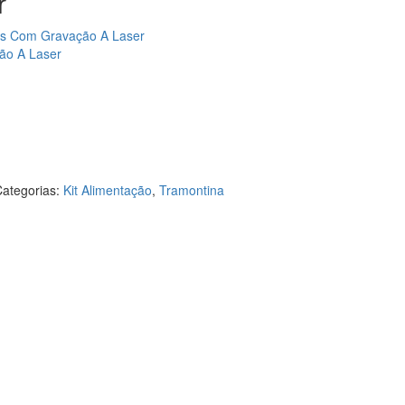
r
ças Com Gravação A Laser
ção A Laser
ategorias:
Kit Alimentação
,
Tramontina