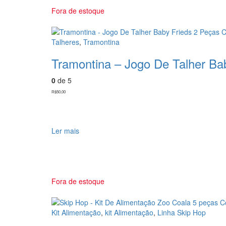
As
Fora de estoque
opções
podem
ser
Talheres
,
Tramontina
escolhidas
Tramontina – Jogo De Talher B
na
página
0
de 5
do
produto
R$
50,00
Ler mais
Fora de estoque
Kit Alimentação
,
kit Alimentação
,
Linha Skip Hop