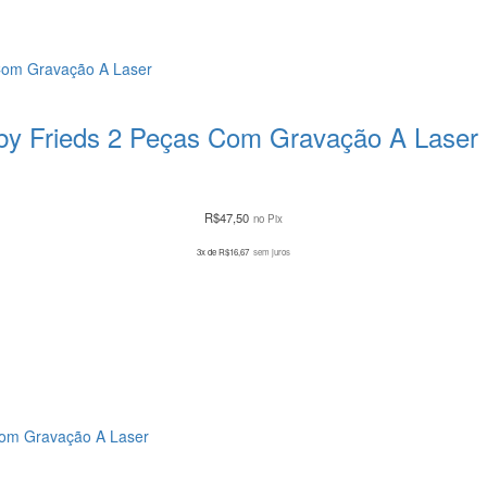
aby Frieds 2 Peças Com Gravação A Laser
R$
47,50
no Pix
3x de
R$
16,67
sem juros