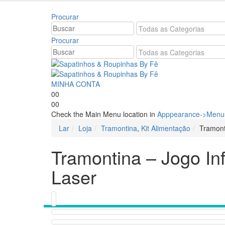
Bem vindo à Sapatinhos & Roupinhas! Aproveite o n
Procurar
Procurar
MINHA CONTA
0
0
0
0
Check the Main Menu location in
Apppearance->Menus
Lar
Loja
Tramontina
,
Kit Alimentação
Tramont
Tramontina – Jogo In
Laser