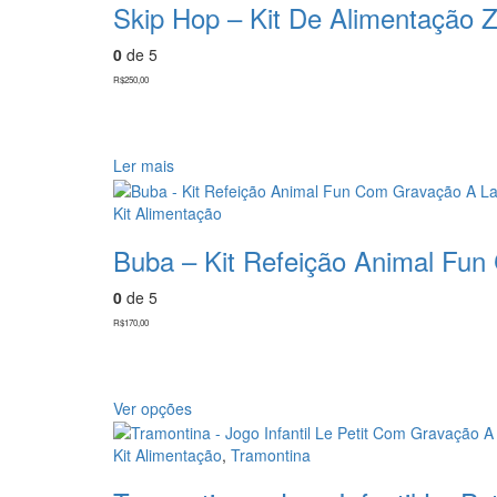
Skip Hop – Kit De Alimentação
0
de 5
R$
250,00
Ler mais
Kit Alimentação
Buba – Kit Refeição Animal Fun
0
de 5
R$
170,00
Este
Ver opções
produto
tem
Kit Alimentação
,
Tramontina
várias
variantes.