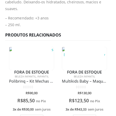
cabeludo. Deixando-os hidratados, cheirosos, macios e
suaves.
– Recomendado: +3 anos
– 250 ml.
PRODUTOS RELACIONADOS
FORA DE ESTOQUE
FORA DE ESTOQUE
BELEZA INFANTIL
,
INFANTIL
BELEZA INFANTIL
Polibrinq – Kit Mechas Coloridas +3
Multikids Baby – Maquiagem infantil My Style Beauty Espelho Glamour
0
de 5
0
de 5
R$
90,00
R$
130,00
R$
85,50
R$
123,50
no Pix
no Pix
3x de
R$
30,00
sem juros
3x de
R$
43,33
sem juros