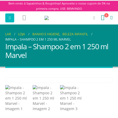
Bem vindo à Sapatinhos & Roupinhas! Aproveite o nosso cupom de 5% na
primeira compra. USE: BEMVINDO
0
LAR
LOJA
BANHO E HIGIENE
,
BELEZA INFANTIL
IMPALA – SHAMPOO 2 EM 1 250 ML MARVEL
Impala – Shampoo 2 em 1 250 ml
Marvel