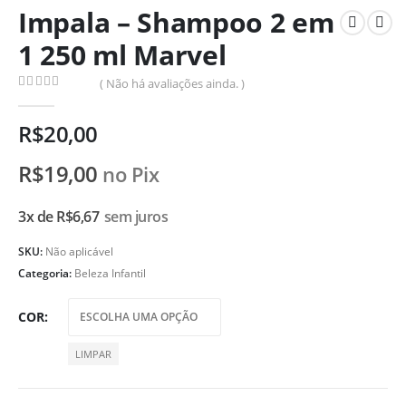
Impala – Shampoo 2 em
1 250 ml Marvel
( Não há avaliações ainda. )
0
de 5
R$
20,00
R$
19,00
no Pix
3x de
R$
6,67
sem juros
SKU:
Não aplicável
Categoria:
Beleza Infantil
COR
LIMPAR