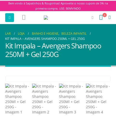
Bem vindo à Sapatinhos & Roupinhas! Aproveite o nosso cupom de 5% na
primeira compra. USE: BEMVINDO
0
LAR
LOJA
BANHO E HIGIENE
,
BELEZA INFANTIL
KIT IMPALA – AVENGERS SHAMPOO 250ML + GEL 250G
Kit Impala – Avengers Shampoo
250Ml + Gel 250G