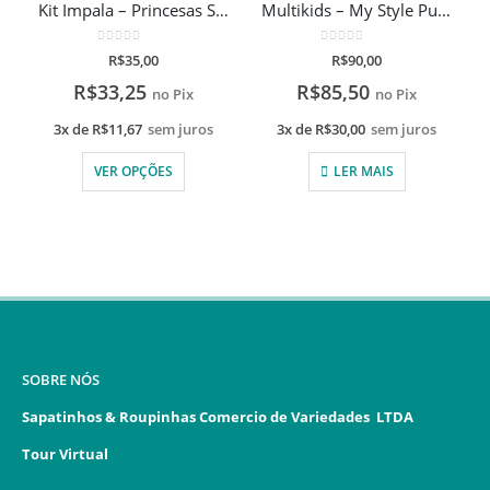
Kit Impala – Princesas Shampoo + Condicionador 250ml
Multikids – My Style Pulseiras de Seda 6+
0
de 5
0
de 5
R$
35,00
R$
90,00
R$
33,25
R$
85,50
no Pix
no Pix
3x de
R$
11,67
sem juros
3x de
R$
30,00
sem juros
VER OPÇÕES
LER MAIS
SOBRE NÓS
Sapatinhos & Roupinhas Comercio de Variedades LTDA
Tour Virtual