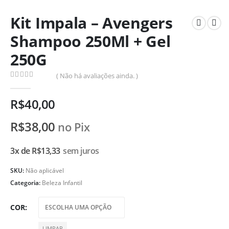
Kit Impala – Avengers
Shampoo 250Ml + Gel
250G
( Não há avaliações ainda. )
0
de 5
R$
40,00
R$
38,00
no Pix
3x de
R$
13,33
sem juros
SKU:
Não aplicável
Categoria:
Beleza Infantil
COR
LIMPAR