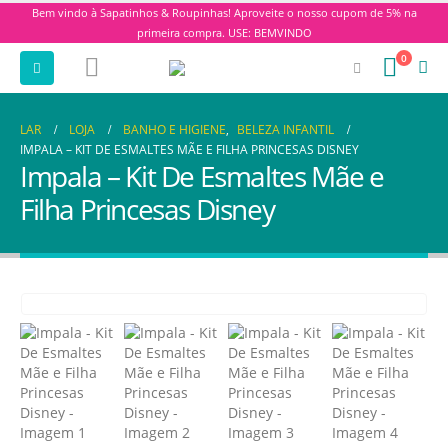
Bem vindo à Sapatinhos & Roupinhas! Aproveite o nosso cupom de 5% na
primeira compra. USE: BEMVINDO
0
LAR
LOJA
BANHO E HIGIENE
,
BELEZA INFANTIL
IMPALA – KIT DE ESMALTES MÃE E FILHA PRINCESAS DISNEY
Impala – Kit De Esmaltes Mãe e
Filha Princesas Disney