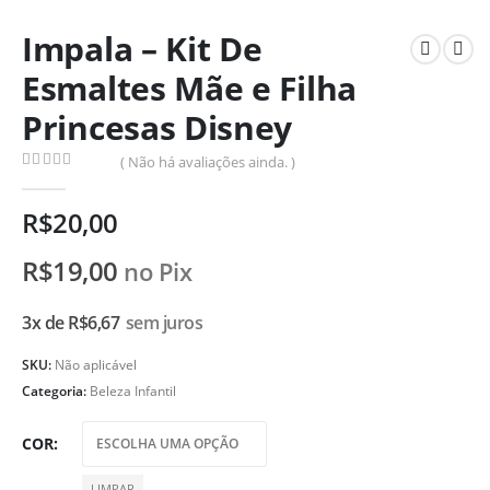
Impala – Kit De
Esmaltes Mãe e Filha
Princesas Disney
( Não há avaliações ainda. )
0
de 5
R$
20,00
R$
19,00
no Pix
3x de
R$
6,67
sem juros
SKU:
Não aplicável
Categoria:
Beleza Infantil
COR
LIMPAR