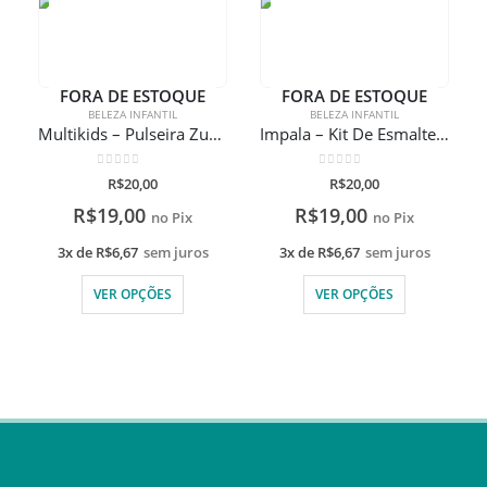
FORA DE ESTOQUE
FORA DE ESTOQUE
BELEZA INFANTIL
BELEZA INFANTIL
Multikids – Pulseira Zuru Tangle Pets
Impala – Kit De Esmaltes Mãe e Filha Frozen
0
de 5
0
de 5
R$
20,00
R$
20,00
R$
19,00
R$
19,00
no Pix
no Pix
3x de
R$
6,67
sem juros
3x de
R$
6,67
sem juros
VER OPÇÕES
VER OPÇÕES