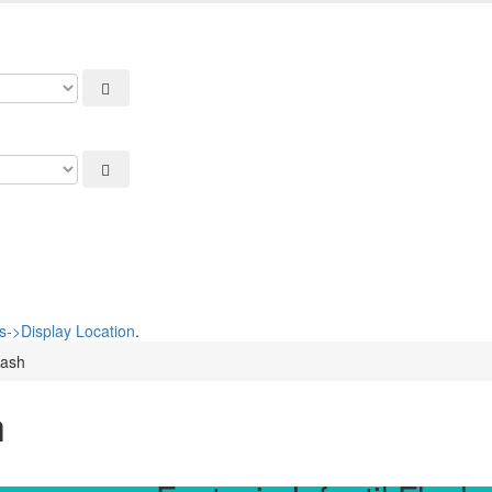
 nosso cupom de 5% na primeira compra. USE: BEMVINDO
->Display Location
.
lash
h