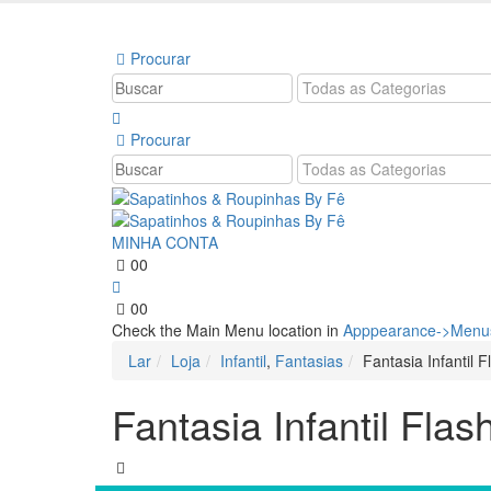
Bem vindo à Sapatinhos & Roupinhas! Aproveite o
Procurar
Procurar
MINHA CONTA
0
0
0
0
Check the Main Menu location in
Apppearance->Menus
Lar
Loja
Infantil
,
Fantasias
Fantasia Infantil F
Fantasia Infantil Flas