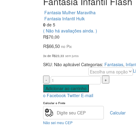
Fantasia Infantil Flash
Fantasia Mulher Maravilha
Fantasia Infantil Hulk
0
de 5
( Não há avaliações ainda. )
R$
70,00
R$
66,50
no Pix
3x de
R$
23,33
sem juros
SKU:
Não aplicável
Categorias:
Fantasias
,
Infant
L
Tamanho
-
+
Adicionar ao carrinho
o Facebook
Twitter
E-mail
Calcular o Frete
Calcular
Não sei meu CEP