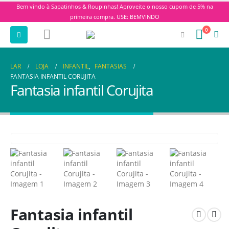
Bem vindo à Sapatinhos & Roupinhas! Aproveite o nosso cupom de 5% na
primeira compra. USE: BEMVINDO
0
LAR
LOJA
INFANTIL
,
FANTASIAS
FANTASIA INFANTIL CORUJITA
Fantasia infantil Corujita
Fantasia infantil