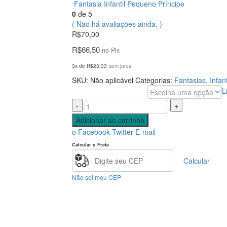
Fantasia Infantil Pequeno Príncipe
0
de 5
( Não há avaliações ainda. )
R$
70,00
R$
66,50
no Pix
3x de
R$
23,33
sem juros
SKU:
Não aplicável
Categorias:
Fantasias
,
Infant
L
Tamanho
-
+
Adicionar ao carrinho
o Facebook
Twitter
E-mail
Calcular o Frete
Calcular
Não sei meu CEP