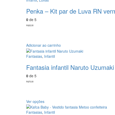
Infantil
,
Luvas
Penka – Kit par de Luva RN ver
0
de 5
R$
32,00
Adicionar ao carrinho
Fantasias
,
Infantil
Fantasia infantil Naruto Uzumaki
0
de 5
R$
70,00
Ver opções
Fantasias
,
Infantil