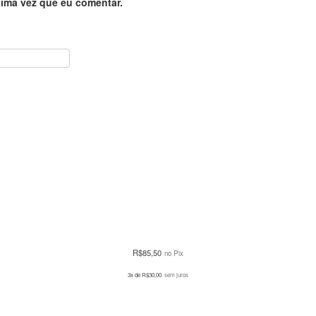
ima vez que eu comentar.
R$
85,50
no Pix
3x de
R$
30,00
sem juros