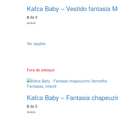
Kafca Baby – Vestido fantasia Me
0
de 5
R$
120,00
Ver opções
Fora de estoque
Fantasias
,
Infantil
Kafca Baby – Fantasia chapeuz
0
de 5
R$
130,00