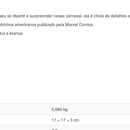
eu se divertir e surpreender nesse carnaval, ela é cheia de detalhes e 
adrinhos americanos publicado pela Marvel Comics.
zul e branca.
0,080 kg
17 × 17 × 3 cm