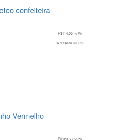
too confeiteira
R$
114,00
no Pix
3x de
R$
40,00
sem juros
inho Vermelho
R$
123,50
no Pix