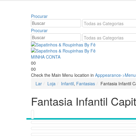
Bem vindo à Sapatinhos & Roupinhas! Aproveite o
Procurar
Procurar
MINHA CONTA
0
0
0
0
Check the Main Menu location in
Apppearance->Menus
Lar
Loja
Infantil
,
Fantasias
Fantasia Infantil 
Fantasia Infantil Cap