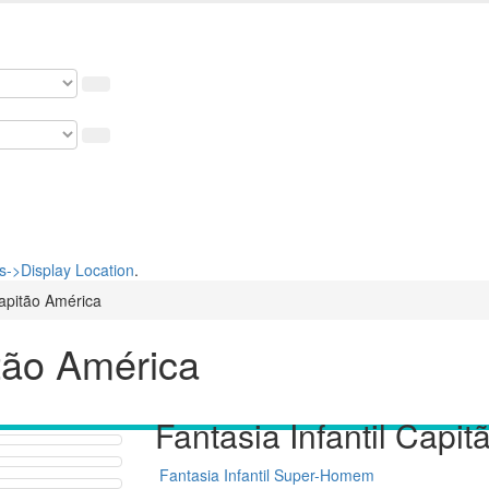
 nosso cupom de 5% na primeira compra. USE: BEMVINDO
->Display Location
.
Capitão América
itão América
Fantasia Infantil Capi
Fantasia Infantil Super-Homem