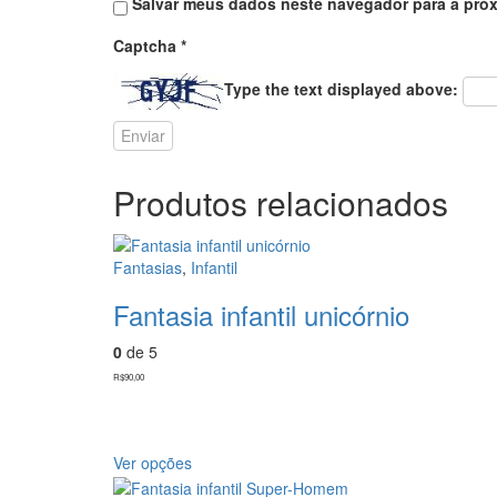
Salvar meus dados neste navegador para a próx
Captcha
*
Type the text displayed above:
Produtos relacionados
Fantasias
,
Infantil
Fantasia infantil unicórnio
0
de 5
R$
90,00
Ver opções