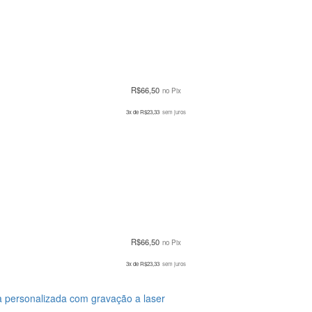
R$
66,50
no Pix
3x de
R$
23,33
sem juros
R$
66,50
no Pix
3x de
R$
23,33
sem juros