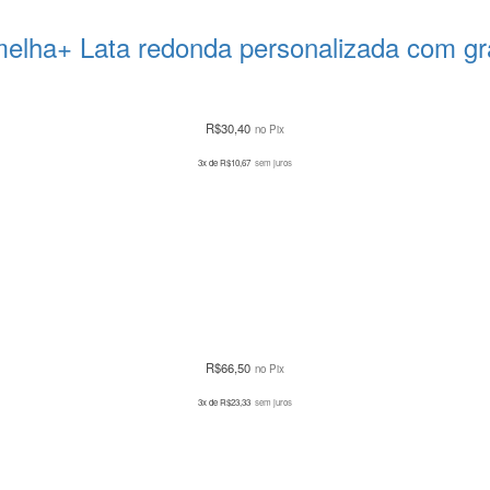
melha+ Lata redonda personalizada com gr
R$
30,40
no Pix
3x de
R$
10,67
sem juros
R$
66,50
no Pix
3x de
R$
23,33
sem juros