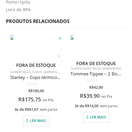
Ponta rígida
Livre de BPA
PRODUTOS RELACIONADOS
FORA DE ESTOQUE
FORA DE ESTOQUE
ALIMENTAÇÃO
,
BICOS
,
MAMADEIRAS
ALIMENTAÇÃO
,
COPOS
,
GARRAFAS TÉRMICAS
Tommee Tippee – 2 Bicos Closer To Nature fluxo rápido
Stanley – Copo térmico de cerveja sem tampa Hammertone Green 473ml com gravação a laser
0
de 5
R$
42,00
0
de 5
R$
185,00
R$
39,90
no Pix
R$
175,75
no Pix
3x de
R$
14,00
sem juros
3x de
R$
61,67
sem juros
LER MAIS
LER MAIS