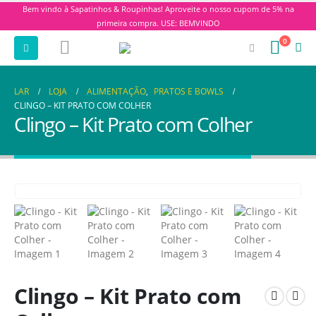
Bem vindo à Sapatinhos & Roupinhas! Aproveite o nosso cupom de 5% na
primeira compra. USE: BEMVINDO
0
LAR
LOJA
ALIMENTAÇÃO
,
PRATOS E BOWLS
CLINGO – KIT PRATO COM COLHER
Clingo – Kit Prato com Colher
Clingo – Kit Prato com