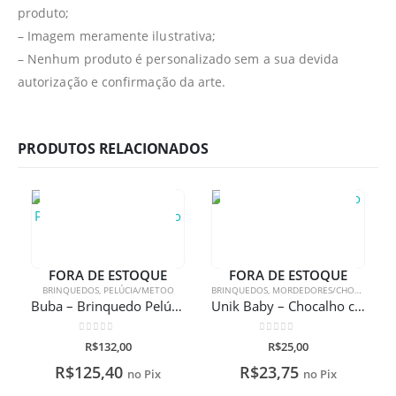
produto;
– Imagem meramente ilustrativa;
– Nenhum produto é personalizado sem a sua devida
autorização e confirmação da arte.
PRODUTOS RELACIONADOS
FORA DE ESTOQUE
FORA DE ESTOQUE
BRINQUEDOS
,
PELÚCIA/METOO
BRINQUEDOS
,
MORDEDORES/CHOCALHOS
Buba – Brinquedo Pelúcia Ursinho Carinho
Unik Baby – Chocalho com Mordedor
0
de 5
0
de 5
R$
132,00
R$
25,00
R$
125,40
R$
23,75
no Pix
no Pix