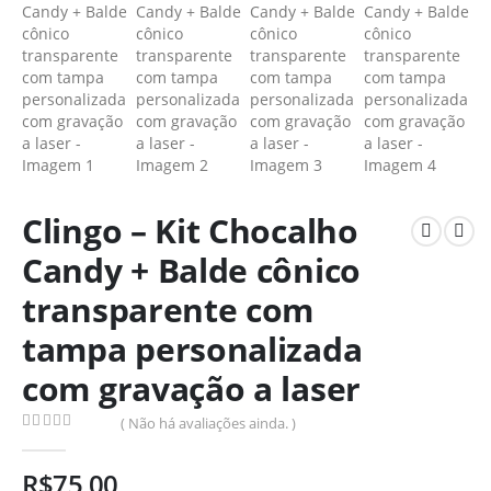
Clingo – Kit Chocalho
Candy + Balde cônico
transparente com
tampa personalizada
com gravação a laser
( Não há avaliações ainda. )
0
de 5
R$
75,00