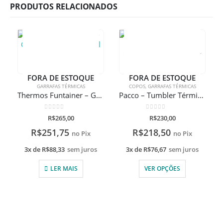
PRODUTOS RELACIONADOS
FORA DE ESTOQUE
FORA DE ESTOQUE
GARRAFAS TÉRMICAS
COPOS
,
GARRAFAS TÉRMICAS
Thermos Funtainer – Garrafa Térmica 355ml
Pacco – Tumbler Térmico com Infusor Com Gravação A Laser
0
de 5
0
de 5
R$
265,00
R$
230,00
R$
251,75
R$
218,50
no Pix
no Pix
3x de
R$
88,33
sem juros
3x de
R$
76,67
sem juros
LER MAIS
VER OPÇÕES