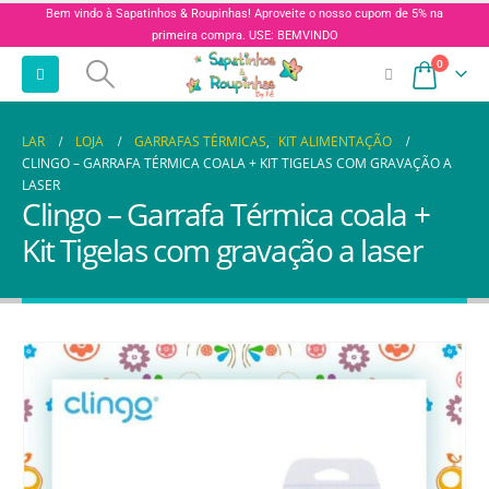
Bem vindo à Sapatinhos & Roupinhas! Aproveite o nosso cupom de 5% na
primeira compra. USE: BEMVINDO
0
LAR
LOJA
GARRAFAS TÉRMICAS
,
KIT ALIMENTAÇÃO
CLINGO – GARRAFA TÉRMICA COALA + KIT TIGELAS COM GRAVAÇÃO A
LASER
Clingo – Garrafa Térmica coala +
Kit Tigelas com gravação a laser