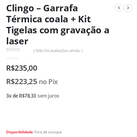
Clingo – Garrafa
Térmica coala + Kit
Tigelas com gravação a
laser
( Não há avaliações ainda. )
0
de 5
R$
235,00
R$
223,25
no Pix
3x de
R$
78,33
sem juros
Disponibilidade:
Fora de estoque