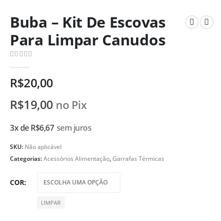
Buba – Kit De Escovas
Para Limpar Canudos
0
de 5
R$
20,00
R$
19,00
no Pix
3x de
R$
6,67
sem juros
SKU:
Não aplicável
Categorias:
Acessórios Alimentação
,
Garrafas Térmicas
COR
LIMPAR