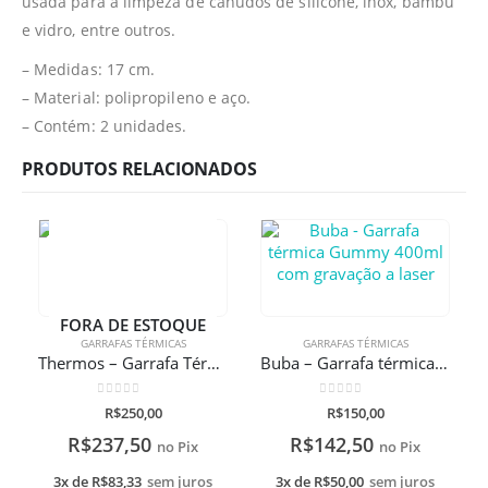
usada para a limpeza de canudos de silicone, inox, bambu
e vidro, entre outros.
– Medidas: 17 cm.
– Material: polipropileno e aço.
– Contém: 2 unidades.
PRODUTOS RELACIONADOS
FORA DE ESTOQUE
GARRAFAS TÉRMICAS
GARRAFAS TÉRMICAS
Thermos – Garrafa Térmica Funtainer de Personagens. Com Gravação A Laser
Buba – Garrafa térmica Gummy 400ml com gravação a laser
0
de 5
0
de 5
R$
250,00
R$
150,00
R$
237,50
R$
142,50
no Pix
no Pix
3x de
R$
83,33
sem juros
3x de
R$
50,00
sem juros