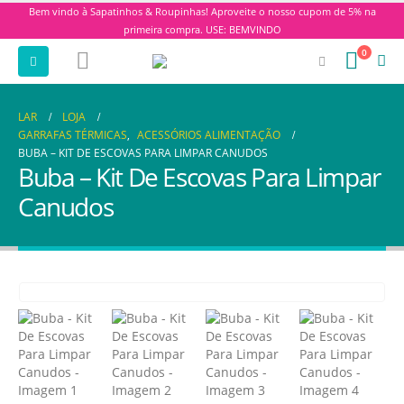
Bem vindo à Sapatinhos & Roupinhas! Aproveite o nosso cupom de 5% na
primeira compra. USE: BEMVINDO
0
LAR
LOJA
GARRAFAS TÉRMICAS
,
ACESSÓRIOS ALIMENTAÇÃO
BUBA – KIT DE ESCOVAS PARA LIMPAR CANUDOS
Buba – Kit De Escovas Para Limpar
Canudos